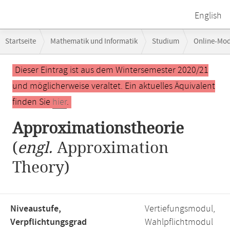
English
Breadcrumb-
Startseite
Mathematik und Informatik
Studium
Online-Mo
Navigation
Hauptinhalt
Dieser Eintrag ist aus dem Wintersemester 2020/21
und möglicherweise veraltet. Ein aktuelles Äquivalent
finden Sie
hier
.
Approximationstheorie
(
engl.
Approximation
Theory)
Niveaustufe,
Vertiefungsmodul,
Verpflichtungsgrad
Wahlpflichtmodul