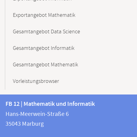
Exportangebot Mathematik
Gesamtangebot Data Science
Gesamtangebot Informatik
Gesamtangebot Mathematik
Vorleistungsbrowser
Kontakt
Kontaktinformationen
FB 12 | Mathematik und Informatik
FB
und
Hans-Meerwein-Straße 6
12
Informationen
35043
Marburg
|
zur
Mathematik