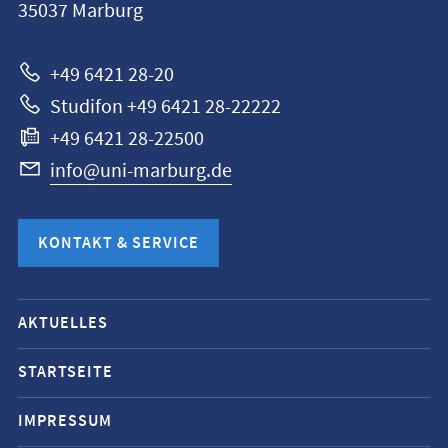
35037
Marburg
Marburg
+49 6421 28-20
Studifon +49 6421 28-22222
+49 6421 28-22500
info@uni-marburg.de
KONTAKT & SERVICE
Mobile-
AKTUELLES
Service-
Navigation
STARTSEITE
und
IMPRESSUM
Social