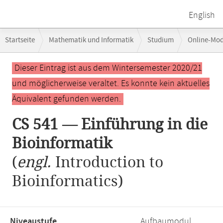
English
Breadcrumb-
Startseite
Mathematik und Informatik
Studium
Online-Mo
Navigation
Hauptinhalt
Dieser Eintrag ist aus dem Wintersemester 2020/21
und möglicherweise veraltet. Es konnte kein aktuelles
Äquivalent gefunden werden.
CS 541 — Einführung in die
Bioinformatik
(
engl.
Introduction to
Bioinformatics)
Niveaustufe,
Aufbaumodul,