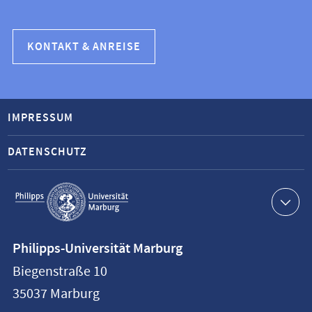
KONTAKT & ANREISE
IMPRESSUM
DATENSCHUTZ
Service-
Navigation
Kontaktinformationen
Philipps-Universität Marburg
Philipps-
Biegenstraße 10
Universität
35037
Marburg
Marburg