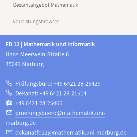
Gesamtangebot Mathematik
Vorleistungsbrowser
Kontakt
Kontaktinformationen
FB 12 | Mathematik und Informatik
FB
und
Hans-Meerwein-Straße 6
12
Informationen
35043
Marburg
|
zur
Mathematik
Prüfungsbüro: +49 6421 28-25429
und
Website
Dekanat: +49 6421 28-21514
Informatik
+49 6421 28-25466
pruefungsbuero@mathematik.uni-
marburg.de
dekanatfb12@mathematik.uni-marburg.de