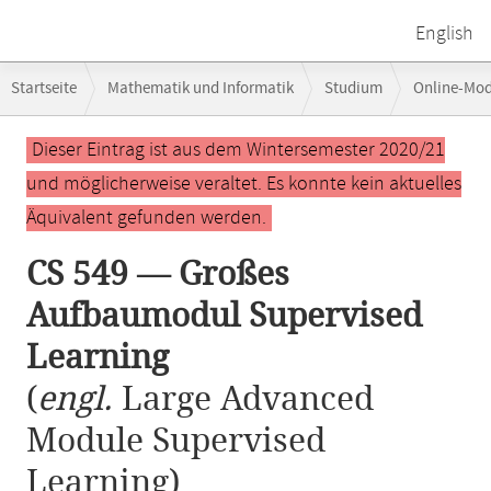
English
Breadcrumb-
Startseite
Mathematik und Informatik
Studium
Online-Mo
Navigation
CS 549 — Großes Aufbaumodul Supervised Learning
Hauptinhalt
Dieser Eintrag ist aus dem Wintersemester 2020/21
und möglicherweise veraltet. Es konnte kein aktuelles
Äquivalent gefunden werden.
CS 549 — Großes
Aufbaumodul Supervised
Learning
(
engl.
Large Advanced
Module Supervised
Learning)