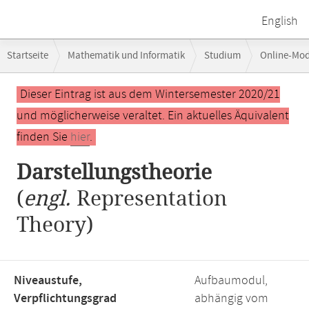
English
Breadcrumb-
Startseite
Mathematik und Informatik
Studium
Online-Mo
Navigation
Hauptinhalt
Dieser Eintrag ist aus dem Wintersemester 2020/21
und möglicherweise veraltet. Ein aktuelles Äquivalent
finden Sie
hier
.
Darstellungstheorie
(
engl.
Representation
Theory)
Niveaustufe,
Aufbaumodul,
Verpflichtungsgrad
abhängig vom