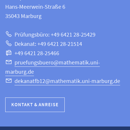
FB
und
Hans-Meerwein-Straße 6
12
Informationen
35043
Marburg
|
zur
Mathematik
Prüfungsbüro: +49 6421 28-25429
und
Website
Dekanat: +49 6421 28-21514
Informatik
+49 6421 28-25466
pruefungsbuero@mathematik.uni-
marburg.de
dekanatfb12@mathematik.uni-marburg.de
KONTAKT & ANREISE