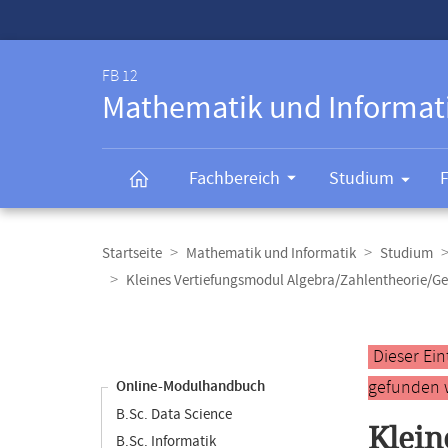
Service-
Navigation
FB 12
Mathematik und Informat
Fachbereich
Studium
Breadcrumb-
Navigation
Startseite
Mathematik und Informatik
Studium
Kleines Vertiefungsmodul Algebra/Zahlentheorie/G
Content-
Navigation
Hauptinhal
Dieser Ei
gefunden 
Online-Modulhandbuch
B.Sc. Data Science
Klein
B.Sc. Informatik