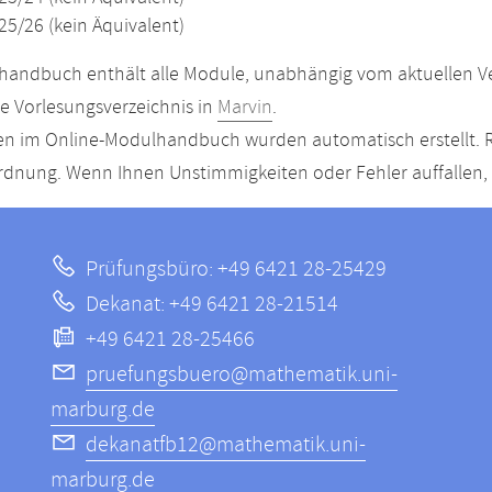
25/26 (kein Äquivalent)
andbuch enthält alle Module, unabhängig vom aktuellen Ver
le Vorlesungsverzeichnis in
Marvin
.
n im Online-Modulhandbuch wurden automatisch erstellt. R
dnung. Wenn Ihnen Unstimmigkeiten oder Fehler auffallen, s
Prüfungsbüro: +49 6421 28-25429
Dekanat: +49 6421 28-21514
+49 6421 28-25466
pruefungsbuero@mathematik.uni-
marburg.de
dekanatfb12@mathematik.uni-
marburg.de