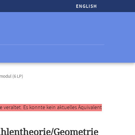
ENGLISH
modul (6 LP)
veraltet. Es konnte kein aktuelles Äquivalent
ahlentheorie/Geometrie