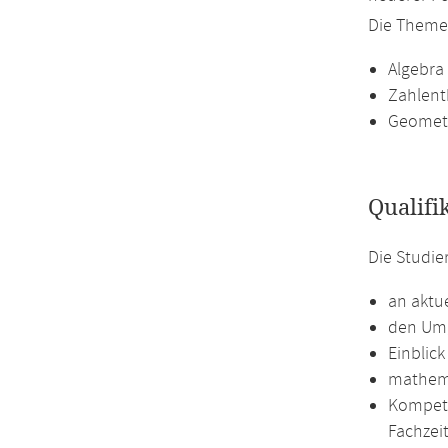
Die Theme
Algebra
Zahlent
Geomet
Qualifi
Die Studie
an aktu
den Umg
Einblic
mathema
Kompete
Fachzei