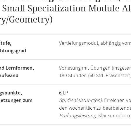
.
Small Specialization Module 
ry/Geometry)
tufe,
Vertiefungsmodul, abhängig vo
chtungsgrad
nd Lernformen,
Vorlesung mit Übungen (insgesa
saufwand
180 Stunden (60 Std. Präsenzzeit
gspunkte,
6 LP
setzungen zum
Studienleistung(en):
Erreichen vo
den wöchentlich zu bearbeiten
Prüfungsleistung:
Klausur oder m