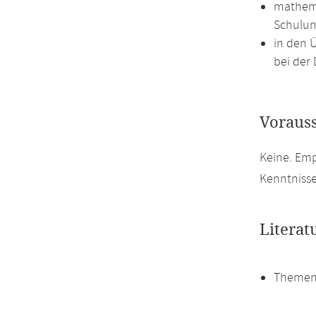
mathema
Schulun
in den 
bei der 
Voraus
Keine. Em
Kenntniss
Literat
Themen