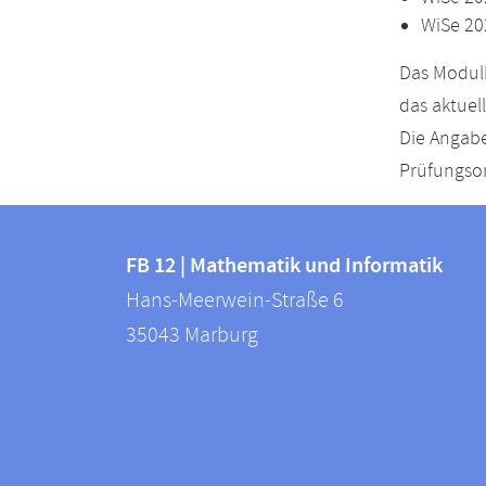
WiSe 20
Das Modulh
das aktuel
Die Angabe
Prüfungsor
Kontakt
Kontaktinformationen
und
FB 12 | Mathematik und Informatik
FB
Hans-Meerwein-Straße 6
Informationen
12
35043
Marburg
zur
|
Mathematik
Website
und
Informatik