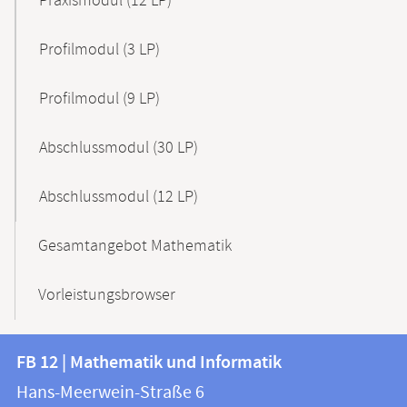
Praxismodul (12 LP)
Profilmodul (3 LP)
Profilmodul (9 LP)
Abschlussmodul (30 LP)
Abschlussmodul (12 LP)
Gesamtangebot Mathematik
Vorleistungsbrowser
Kontakt
Kontaktinformationen
FB 12 | Mathematik und Informatik
FB
und
Hans-Meerwein-Straße 6
12