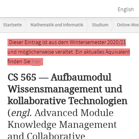
English
Breadcrumb-
Startseite
Mathematik und Informatik
Studium
Online-Mo
Navigation
CS 565 — Aufbaumodul Wissensmanagement und kollaborative Techno
Hauptinhalt
Dieser Eintrag ist aus dem Wintersemester 2020/21
und möglicherweise veraltet. Ein aktuelles Äquivalent
finden Sie
hier
.
CS 565 — Aufbaumodul
Wissensmanagement und
kollaborative Technologien
(
engl.
Advanced Module
Knowledge Management
and Collaborative