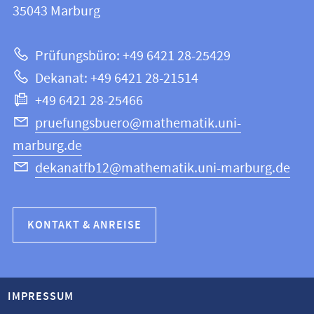
Informationen
35043
Marburg
|
zur
Mathematik
Prüfungsbüro: +49 6421 28-25429
und
Website
Dekanat: +49 6421 28-21514
Informatik
+49 6421 28-25466
pruefungsbuero@mathematik.uni-
marburg.de
dekanatfb12@mathematik.uni-marburg.de
KONTAKT & ANREISE
IMPRESSUM