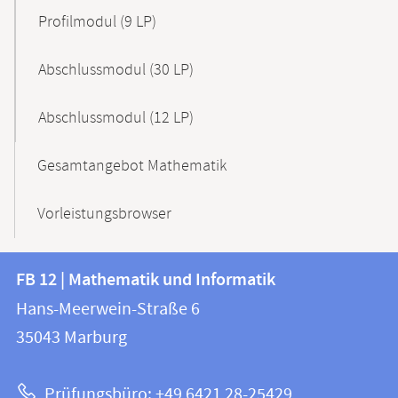
Profilmodul (9 LP)
Abschlussmodul (30 LP)
Abschlussmodul (12 LP)
Gesamtangebot Mathematik
Vorleistungsbrowser
Kontakt
Kontaktinformationen
FB 12 | Mathematik und Informatik
FB
und
Hans-Meerwein-Straße 6
12
Informationen
35043
Marburg
|
zur
Mathematik
Prüfungsbüro: +49 6421 28-25429