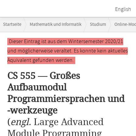
English
Breadcrumb-
Startseite
Mathematik und Informatik
Studium
Online-Mo
Navigation
CS 555 — Großes Aufbaumodul Programmiersprachen und -werkzeuge
Hauptinhalt
Dieser Eintrag ist aus dem Wintersemester 2020/21
und möglicherweise veraltet. Es konnte kein aktuelles
Äquivalent gefunden werden.
CS 555 — Großes
Aufbaumodul
Programmiersprachen und
-werkzeuge
(
engl.
Large Advanced
Module Programming