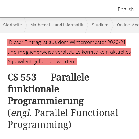
English
Breadcrumb-
Startseite
Mathematik und Informatik
Studium
Online-Mo
Navigation
CS 553 — Parallele funktionale Programmierung
Hauptinhalt
Dieser Eintrag ist aus dem Wintersemester 2020/21
und möglicherweise veraltet. Es konnte kein aktuelles
Äquivalent gefunden werden.
CS 553 — Parallele
funktionale
Programmierung
(
engl.
Parallel Functional
Programming)