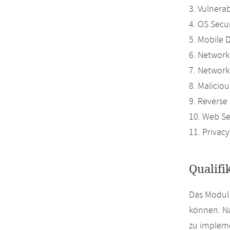
3. Vulnerab
4. OS Secu
5. Mobile 
6. Network
7. Network
8. Malicio
9. Reverse
10. Web Se
11. Privacy
Qualifi
Das Modul 
können. Na
zu impleme