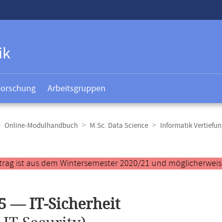
ik
Forschung
Arbeitsgruppen
Online-Modulhandbuch
M.Sc. Data Science
Informatik Vertief
t
trag ist aus dem Wintersemester 2020/21 und möglicherweise 
5 — IT-Sicherheit