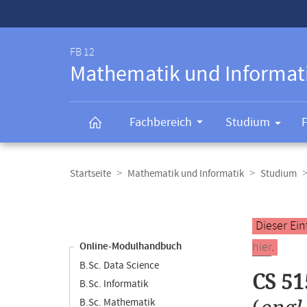
Service-
Navigation
FB 12
Mathematik und Informat
Fachbereich
Studium
Breadcrumb-
Navigation
Startseite
Mathematik und Informatik
Studium
Content-
Navigation
Hauptinhal
Dieser Ein
hier
.
Online-Modulhandbuch
B.Sc. Data Science
CS 51
B.Sc. Informatik
B.Sc. Mathematik