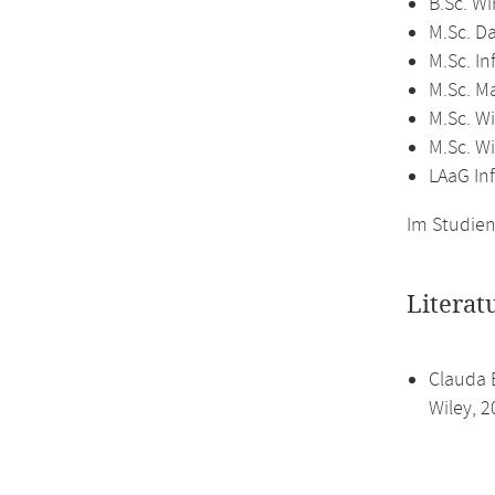
B.Sc. Wi
M.Sc. D
M.Sc. In
M.Sc. M
M.Sc. Wi
M.Sc. W
LAaG In
Im Studien
Literat
Clauda E
Wiley, 2