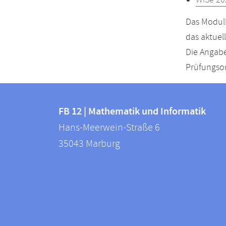
WiSe 20
Das Modulh
das aktuel
Die Angabe
Prüfungsor
Kontakt
Kontaktinformationen
und
FB 12 | Mathematik und Informatik
FB
Hans-Meerwein-Straße 6
Informationen
12
35043
Marburg
zur
|
Mathematik
Website
und
Informatik