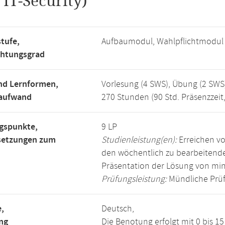
.
IT-Security)
tufe,
Aufbaumodul, Wahlpflichtmodul
chtungsgrad
nd Lernformen,
Vorlesung (4 SWS), Übung (2 SWS
saufwand
270 Stunden (90 Std. Präsenzzeit
gspunkte,
9 LP
setzungen zum
Studienleistung(en):
Erreichen vo
den wöchentlich zu bearbeiten
Präsentation der Lösung von mi
Prüfungsleistung:
Mündliche Prüf
,
Deutsch,
ng
Die Benotung erfolgt mit 0 bis 