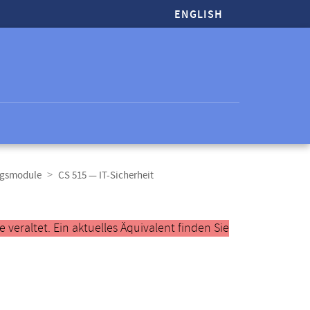
ENGLISH
ungsmodule
CS 515 — IT-Sicherheit
veraltet. Ein aktuelles Äquivalent finden Sie