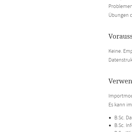
Problemen,
Übungen du
Voraus
Keine. Em
Datenstru
Verwen
Importmodu
Es kann i
B.Sc. Da
B.Sc. In