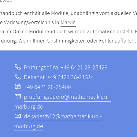
25/26
andbuch enthält alle Module, unabhängig vom aktuellen Ver
le Vorlesungsverzeichnis in
Marvin
.
n im Online-Modulhandbuch wurden automatisch erstellt. R
dnung. Wenn Ihnen Unstimmigkeiten oder Fehler auffallen, s
Prüfungsbüro: +49 6421 28-25429
Dekanat: +49 6421 28-21514
+49 6421 28-25466
pruefungsbuero@mathematik.uni-
marburg.de
dekanatfb12@mathematik.uni-
marburg.de