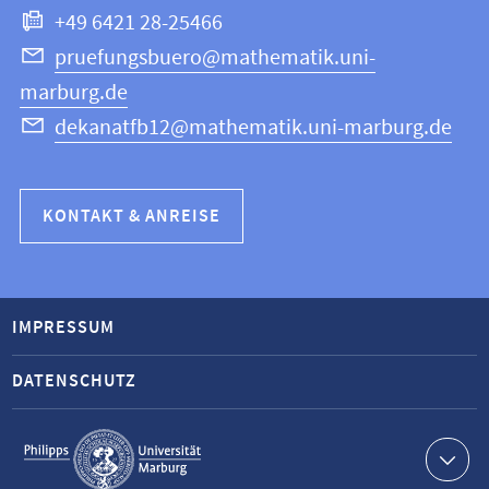
+49 6421 28-25466
pruefungsbuero@mathematik.uni-
marburg.de
dekanatfb12@mathematik.uni-marburg.de
KONTAKT & ANREISE
IMPRESSUM
DATENSCHUTZ
Service-
Navigation