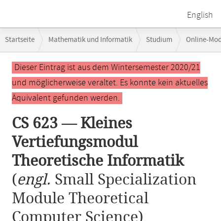
English
Breadcrumb-
Startseite
Mathematik und Informatik
Studium
Online-Mo
Navigation
CS 623 — Kleines Vertiefungsmodul Theoretische Informatik
Hauptinhalt
Dieser Eintrag ist aus dem Wintersemester 2020/21
und möglicherweise veraltet. Es konnte kein aktuelles
Äquivalent gefunden werden.
CS 623 — Kleines
Vertiefungsmodul
Theoretische Informatik
(
engl.
Small Specialization
Module Theoretical
Computer Science)