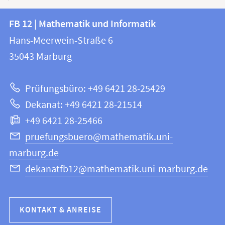
Kontakt
Kontaktinformationen
FB 12 | Mathematik und Informatik
FB
und
Hans-Meerwein-Straße 6
12
Informationen
35043
Marburg
|
zur
Mathematik
Prüfungsbüro: +49 6421 28-25429
und
Website
Dekanat: +49 6421 28-21514
Informatik
+49 6421 28-25466
pruefungsbuero@mathematik.uni-
marburg.de
dekanatfb12@mathematik.uni-marburg.de
KONTAKT & ANREISE