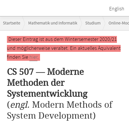
English
Breadcrumb-
Startseite
Mathematik und Informatik
Studium
Online-Mo
Navigation
CS 507 — Moderne Methoden der Systementwicklung
Hauptinhalt
Dieser Eintrag ist aus dem Wintersemester 2020/21
und möglicherweise veraltet. Ein aktuelles Äquivalent
finden Sie
hier
.
CS 507 — Moderne
Methoden der
Systementwicklung
(
engl.
Modern Methods of
System Development)