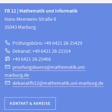
Kontakt
Kontaktinformationen
FB 12 | Mathematik und Informatik
FB
und
Hans-Meerwein-Straße 6
12
Informationen
35043
Marburg
|
zur
Mathematik
Prüfungsbüro: +49 6421 28-25429
und
Website
Dekanat: +49 6421 28-21514
Informatik
+49 6421 28-25466
pruefungsbuero@mathematik.uni-
marburg.de
dekanatfb12@mathematik.uni-marburg.de
KONTAKT & ANREISE