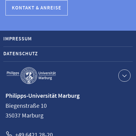
KONTAKT & ANREISE
IMPRESSUM
DATENSCHUTZ
Service-
Navigation
Kontaktinformationen
Philipps-Universität Marburg
Philipps-
Biegenstraße 10
Universität
35037
Marburg
Marburg
+49 6421 28-20