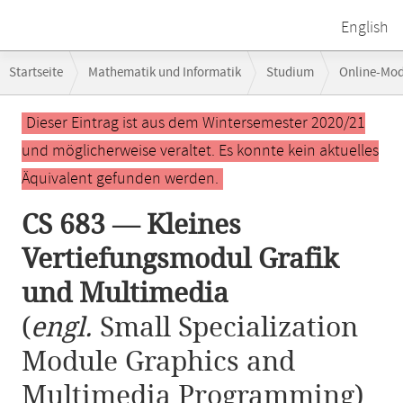
English
Breadcrumb-
Startseite
Mathematik und Informatik
Studium
Online-Mo
Navigation
CS 683 — Kleines Vertiefungsmodul Grafik und Multimedia
Hauptinhalt
Dieser Eintrag ist aus dem Wintersemester 2020/21
und möglicherweise veraltet. Es konnte kein aktuelles
Äquivalent gefunden werden.
CS 683 — Kleines
Vertiefungsmodul Grafik
und Multimedia
(
engl.
Small Specialization
Module Graphics and
Multimedia Programming)