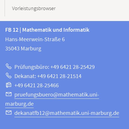
Vorleistungsbrowser
Kontakt
Kontaktinformationen
FB 12 | Mathematik und Informatik
FB
und
Hans-Meerwein-Straße 6
12
Informationen
35043
Marburg
|
zur
Mathematik
Prüfungsbüro: +49 6421 28-25429
und
Website
Dekanat: +49 6421 28-21514
Informatik
+49 6421 28-25466
pruefungsbuero@mathematik.uni-
marburg.de
dekanatfb12@mathematik.uni-marburg.de