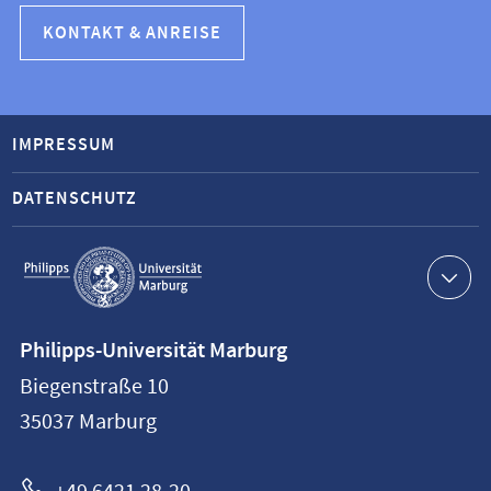
KONTAKT & ANREISE
IMPRESSUM
DATENSCHUTZ
Service-
Navigation
Kontaktinformationen
Philipps-Universität Marburg
Philipps-
Biegenstraße 10
Universität
35037
Marburg
Marburg