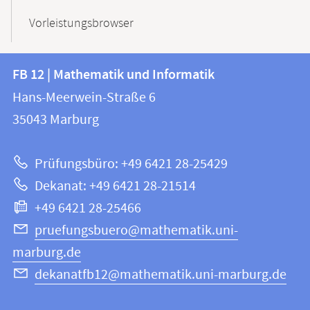
Vorleistungsbrowser
Kontakt
Kontaktinformationen
FB 12 | Mathematik und Informatik
FB
und
Hans-Meerwein-Straße 6
12
Informationen
35043
Marburg
|
zur
Mathematik
Prüfungsbüro: +49 6421 28-25429
und
Website
Dekanat: +49 6421 28-21514
Informatik
+49 6421 28-25466
pruefungsbuero@mathematik.uni-
marburg.de
dekanatfb12@mathematik.uni-marburg.de