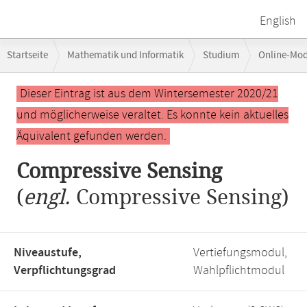
English
Breadcrumb-
Startseite
Mathematik und Informatik
Studium
Online-Mo
Navigation
Compressive Sensing
Hauptinhalt
Dieser Eintrag ist aus dem Wintersemester 2020/21
und möglicherweise veraltet. Es konnte kein aktuelles
Äquivalent gefunden werden.
Compressive Sensing
(
engl.
Compressive Sensing)
Niveaustufe,
Vertiefungsmodul,
Verpflichtungsgrad
Wahlpflichtmodul