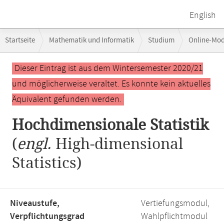
English
Breadcrumb-
Startseite
Mathematik und Informatik
Studium
Online-Mo
Navigation
Hochdimensionale Statistik
Hauptinhalt
Dieser Eintrag ist aus dem Wintersemester 2020/21
und möglicherweise veraltet. Es konnte kein aktuelles
Äquivalent gefunden werden.
Hochdimensionale Statistik
(
engl.
High-dimensional
Statistics)
Niveaustufe,
Vertiefungsmodul,
Verpflichtungsgrad
Wahlpflichtmodul