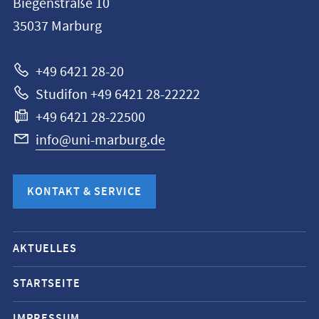
Biegenstraße 10
Universität
35037
Marburg
Marburg
+49 6421 28-20
Studifon +49 6421 28-22222
+49 6421 28-22500
info@uni-marburg.de
KONTAKT & SERVICE
Mobile-
AKTUELLES
Service-
Navigation
STARTSEITE
und
IMPRESSUM