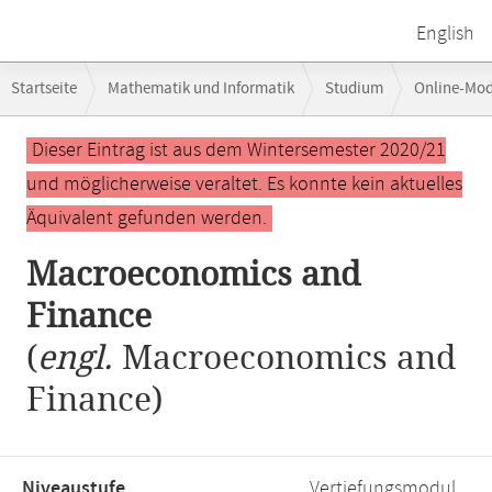
English
Breadcrumb-
Startseite
Mathematik und Informatik
Studium
Online-Mo
Navigation
Hauptinhalt
Dieser Eintrag ist aus dem Wintersemester 2020/21
und möglicherweise veraltet. Es konnte kein aktuelles
Äquivalent gefunden werden.
Macroeconomics and
Finance
(
engl.
Macroeconomics and
Finance)
Niveaustufe,
Vertiefungsmodul,