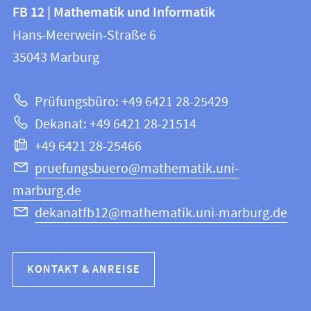
Kontakt
Kontaktinformationen
FB 12 | Mathematik und Informatik
FB
und
Hans-Meerwein-Straße 6
12
Informationen
35043
Marburg
|
zur
Mathematik
Prüfungsbüro: +49 6421 28-25429
und
Website
Dekanat: +49 6421 28-21514
Informatik
+49 6421 28-25466
pruefungsbuero@mathematik.uni-
marburg.de
dekanatfb12@mathematik.uni-marburg.de
KONTAKT & ANREISE