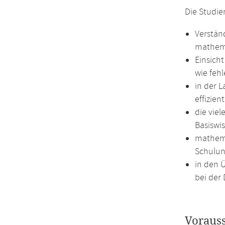
Die Studie
Verstän
mathema
Einsich
wie feh
in der 
effizie
die vie
Basiswi
mathema
Schulun
in den 
bei der 
Voraus