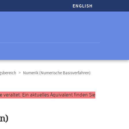
ENGLISH
gsbereich
Numerik (Numerische Basisverfahren)
veraltet. Ein aktuelles Äquivalent finden Sie
n)