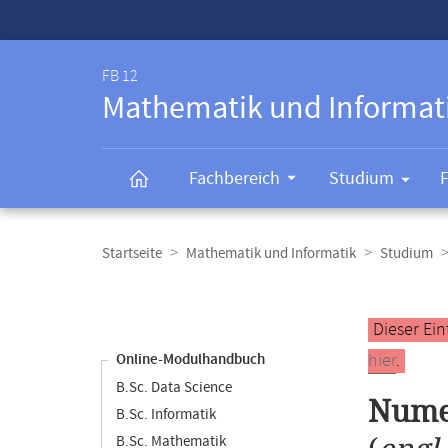
Service-
Navigation
FB 12
Mathematik und Informat
Fachbereich
Studium
Breadcrumb-
Navigation
Startseite
Mathematik und Informatik
Studium
Content-
Navigation
Hauptinhal
Dieser Ein
hier
.
Online-Modulhandbuch
B.Sc. Data Science
Numer
B.Sc. Informatik
B.Sc. Mathematik