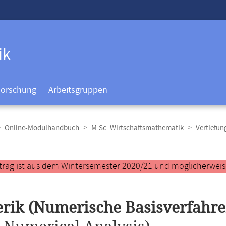
ik
Forschung
Arbeitsgruppen
Online-Modulhandbuch
M.Sc. Wirtschaftsmathematik
Vertiefun
t
trag ist aus dem Wintersemester 2020/21 und möglicherweise 
ik (Numerische Basisverfahre