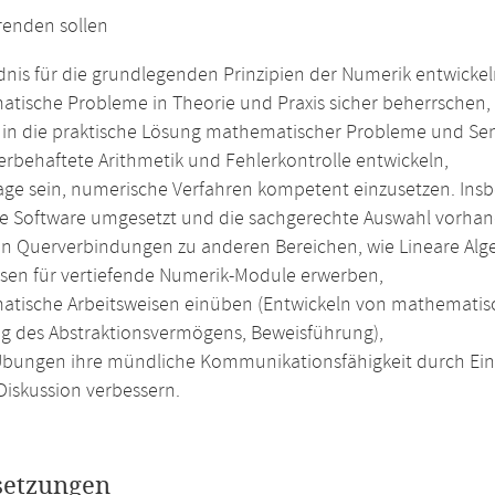
renden sollen
dnis für die grundlegenden Prinzipien der Numerik entwickel
tische Probleme in Theorie und Praxis sicher beherrschen,
t in die praktische Lösung mathematischer Probleme und Sens
lerbehaftete Arithmetik und Fehlerkontrolle entwickeln,
Lage sein, numerische Verfahren kompetent einzusetzen. Ins
nte Software umgesetzt und die sachgerechte Auswahl vorha
len Querverbindungen zu anderen Bereichen, wie Lineare Alg
ssen für vertiefende Numerik-Module erwerben,
tische Arbeitsweisen einüben (Entwickeln von mathematisc
g des Abstraktionsvermögens, Beweisführung),
Übungen ihre mündliche Kommunikationsfähigkeit durch Ein
Diskussion verbessern.
setzungen