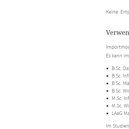
Keine. Emp
Verwen
Importmod
Es kann i
B.Sc. Da
B.Sc. In
B.Sc. M
B.Sc. W
M.Sc. In
M.Sc. W
LAaG M
Im Studien