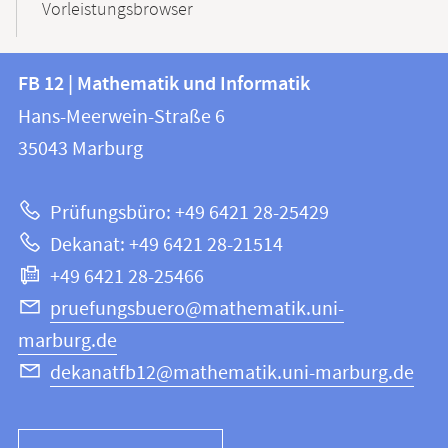
Vorleistungsbrowser
Kontakt
Kontaktinformationen
FB 12 | Mathematik und Informatik
FB
und
Hans-Meerwein-Straße 6
12
Informationen
35043
Marburg
|
zur
Mathematik
Prüfungsbüro: +49 6421 28-25429
und
Website
Dekanat: +49 6421 28-21514
Informatik
+49 6421 28-25466
pruefungsbuero@mathematik.uni-
marburg.de
dekanatfb12@mathematik.uni-marburg.de