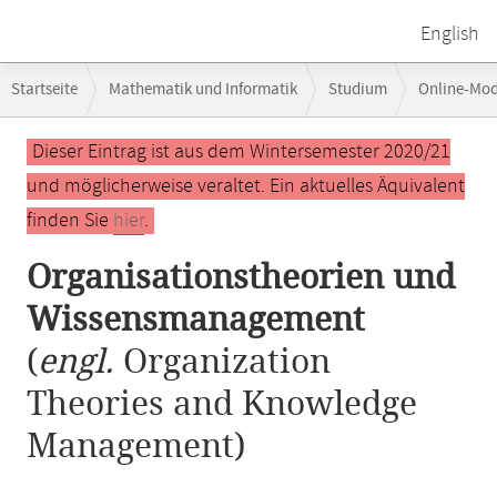
English
Breadcrumb-
Startseite
Mathematik und Informatik
Studium
Online-Mo
Navigation
Organisationstheorien und Wissensmanagement
Hauptinhalt
Dieser Eintrag ist aus dem Wintersemester 2020/21
und möglicherweise veraltet. Ein aktuelles Äquivalent
finden Sie
hier
.
Organisationstheorien und
Wissensmanagement
(
engl.
Organization
Theories and Knowledge
Management)