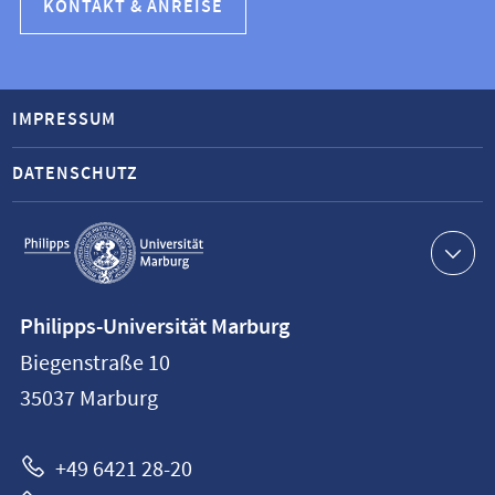
KONTAKT & ANREISE
IMPRESSUM
DATENSCHUTZ
Service-
Navigation
Kontaktinformationen
Philipps-Universität Marburg
Philipps-
Biegenstraße 10
Universität
35037
Marburg
Marburg
+49 6421 28-20