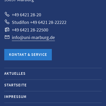
Marburg
+49 6421 28-20
Studifon +49 6421 28-22222
+49 6421 28-22500
info@uni-marburg.de
KONTAKT & SERVICE
Mobile-
AKTUELLES
Service-
Navigation
STARTSEITE
und
IMPRESSUM
Social