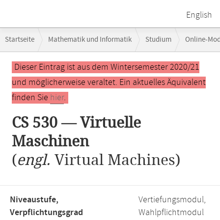
English
Breadcrumb-
Startseite
Mathematik und Informatik
Studium
Online-Mo
Navigation
Hauptinhalt
Dieser Eintrag ist aus dem Wintersemester 2020/21
und möglicherweise veraltet. Ein aktuelles Äquivalent
finden Sie
hier
.
CS 530 — Virtuelle
Maschinen
(
engl.
Virtual Machines)
Niveaustufe,
Vertiefungsmodul,
Verpflichtungsgrad
Wahlpflichtmodul