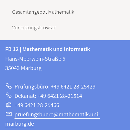
Gesamtangebot Mathematik
Vorleistungsbrowser
Kontakt
Kontaktinformationen
FB 12 | Mathematik und Informatik
FB
und
Hans-Meerwein-Straße 6
12
Informationen
35043
Marburg
|
zur
Mathematik
Prüfungsbüro: +49 6421 28-25429
und
Website
Dekanat: +49 6421 28-21514
Informatik
+49 6421 28-25466
pruefungsbuero@mathematik.uni-
marburg.de