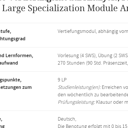
.
Large Specialization Module A
tufe,
Vertiefungsmodul, abhängig vo
chtungsgrad
nd Lernformen,
Vorlesung (4 SWS), Übung (2 SWS
saufwand
270 Stunden (90 Std. Präsenzzeit
gspunkte,
9 LP
setzungen zum
Studienleistung(en):
Erreichen vo
den wöchentlich zu bearbeiten
Prüfungsleistung:
Klausur oder m
,
Deutsch,
ng
Die Benotung erfolgt mit 0 bis 