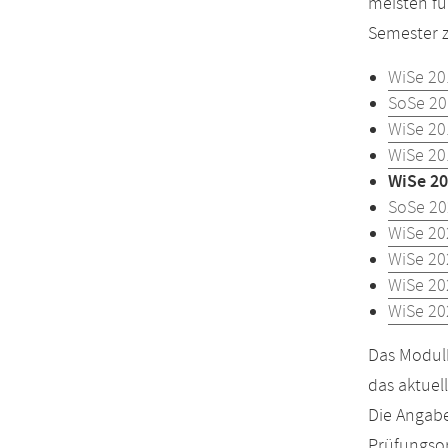
meisten fü
Semester z
WiSe 20
SoSe 20
WiSe 20
WiSe 20
WiSe 20
SoSe 20
WiSe 20
WiSe 20
WiSe 20
WiSe 20
Das Modulh
das aktuel
Die Angabe
Prüfungsor