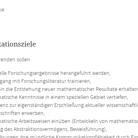
ie
kationsziele
renden sollen
elle Forschungsergebnisse herangeführt werden,
ang mit Forschungsliteratur trainieren,
k in die Entstehung neuer mathematischer Resultate erhalten
tische Kenntnisse in einem speziellen Gebiet vertiefen,
nz zur eigenständigen Erschließung aktueller wissenschaftli
tschriften erwerben,
tische Arbeitsweisen einüben (Entwickeln von mathematisc
g des Abstraktionsvermögens, Beweisführung),
Übungen ihre mündliche Kommunikationsfähigkeit durch Ein