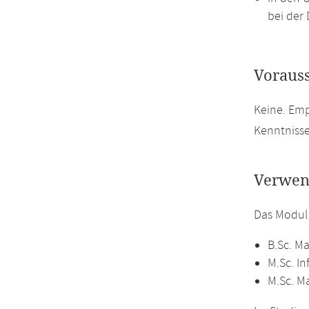
bei der 
Voraus
Keine. Em
Kenntniss
Verwen
Das Modul
B.Sc. M
M.Sc. In
M.Sc. M