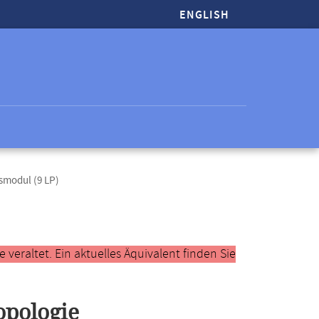
ENGLISH
smodul (9 LP)
veraltet. Ein aktuelles Äquivalent finden Sie
opologie