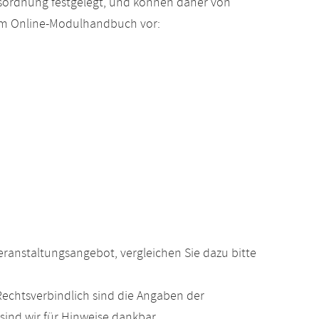
gsordnung festgelegt, und können daher von
 im Online-Modulhandbuch vor:
anstaltungsangebot, vergleichen Sie dazu bitte
echtsverbindlich sind die Angaben der
ind wir für Hinweise dankbar.