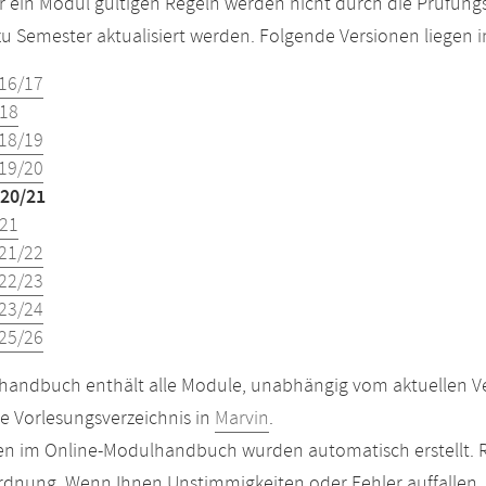
r ein Modul gültigen Regeln werden nicht durch die Prüfun
u Semester aktualisiert werden. Folgende Versionen liegen
16/17
18
18/19
19/20
20/21
21
21/22
22/23
23/24
25/26
andbuch enthält alle Module, unabhängig vom aktuellen Ver
le Vorlesungsverzeichnis in
Marvin
.
n im Online-Modulhandbuch wurden automatisch erstellt. R
dnung. Wenn Ihnen Unstimmigkeiten oder Fehler auffallen, s