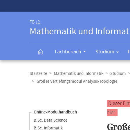
Service-
Navigation
FB 12
Mathematik und Informat
Fachbereich
Studium
Breadcrumb-
Navigation
Startseite
Mathematik und Informatik
Studium
Großes Vertiefungsmodul Analysis/Topologie
Content-
Navigation
Hauptinhal
Dieser Ein
hier
.
Online-Modulhandbuch
B.Sc. Data Science
Große
B.Sc. Informatik