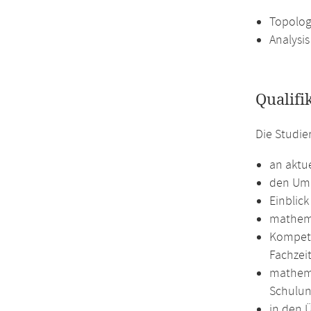
Topolog
Analysis
Qualifi
Die Studie
an aktu
den Umg
Einblic
mathema
Kompete
Fachzei
mathema
Schulun
in den 