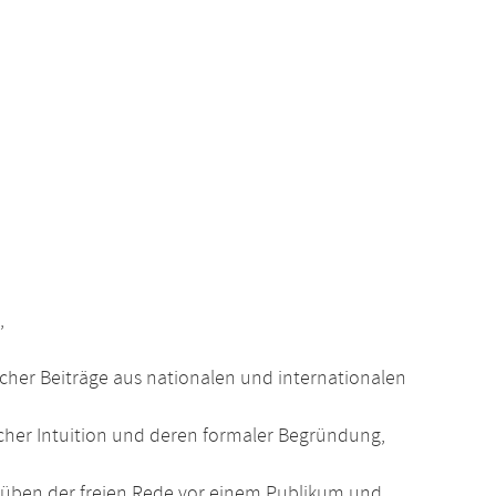
,
cher Beiträge aus nationalen und internationalen
her Intuition und deren formaler Begründung,
üben der freien Rede vor einem Publikum und