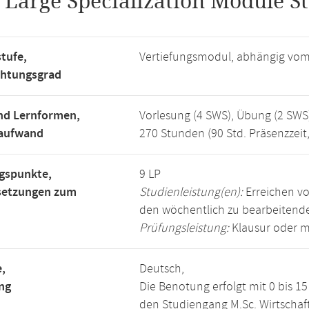
.
Large Specialization Module St
tufe,
Vertiefungsmodul, abhängig vo
chtungsgrad
nd Lernformen,
Vorlesung (4 SWS), Übung (2 SWS
saufwand
270 Stunden (90 Std. Präsenzzeit
gspunkte,
9 LP
setzungen zum
Studienleistung(en):
Erreichen vo
den wöchentlich zu bearbeiten
Prüfungsleistung:
Klausur oder m
,
Deutsch,
ng
Die Benotung erfolgt mit 0 bis 
den Studiengang M.Sc. Wirtscha