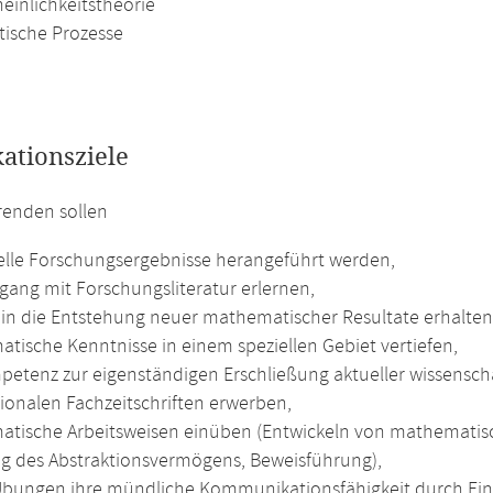
einlichkeitstheorie
tische Prozesse
kationsziele
renden sollen
elle Forschungsergebnisse herangeführt werden,
ang mit Forschungsliteratur erlernen,
k in die Entstehung neuer mathematischer Resultate erhalten
tische Kenntnisse in einem speziellen Gebiet vertiefen,
petenz zur eigenständigen Erschließung aktueller wissenscha
tionalen Fachzeitschriften erwerben,
tische Arbeitsweisen einüben (Entwickeln von mathematisc
g des Abstraktionsvermögens, Beweisführung),
Übungen ihre mündliche Kommunikationsfähigkeit durch Ein