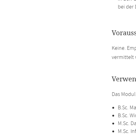
bei der 
Voraus
Keine. Em
vermittelt
Verwen
Das Modul
B.Sc. M
B.Sc. W
M.Sc. D
M.Sc. In