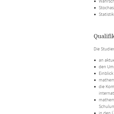
Wahrsch
Stochas
Statistik
Qualifi
Die Studie
an aktu
den Umg
Einblic
mathema
die Kom
interna
mathema
Schulun
in den 