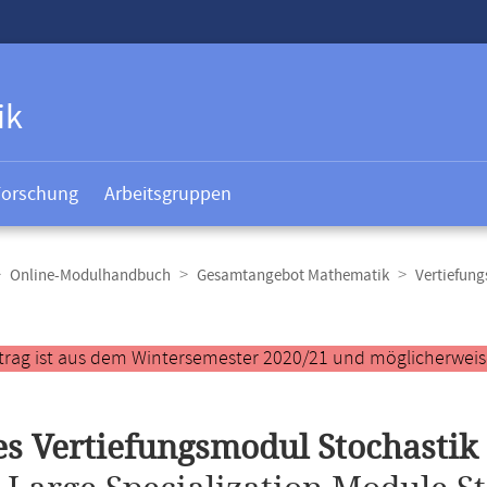
ik
Forschung
Arbeitsgruppen
Online-Modulhandbuch
Gesamtangebot Mathematik
Vertiefung
t
trag ist aus dem Wintersemester 2020/21 und möglicherweise 
s Vertiefungsmodul Stochastik