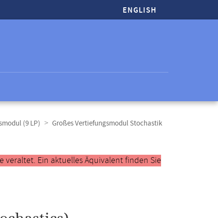
ENGLISH
smodul (9 LP)
Großes Vertiefungsmodul Stochastik
veraltet. Ein aktuelles Äquivalent finden Sie