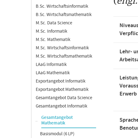
(
engl
B.Sc. Wirtschaftsinformatik
B.Sc. Wirtschaftsmathematik
M.Sc. Data Science
Niveaus
M.Sc. Informatik
Verpfli
M.Sc. Mathematik
M.Sc. Wirtschaftsinformatik
Lehr- u
M.Sc. Wirtschaftsmathematik
Arbeit
LAaG Informatik
LAaG Mathematik
Leistun
Exportangebot Informatik
Voraus
Exportangebot Mathematik
Erwerb
Gesamtangebot Data Science
Gesamtangebot Informatik
Gesamtangebot
Sprache
Mathematik
Benotu
Basismodul (6 LP)