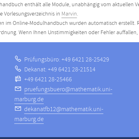
andbuch enthält alle Module, unabhängig vom aktuellen Ver
le Vorlesungsverzeichnis in
Marvin
.
n im Online-Modulhandbuch wurden automatisch erstellt. R
dnung. Wenn Ihnen Unstimmigkeiten oder Fehler auffallen, s
Prüfungsbüro: +49 6421 28-25429
Dekanat: +49 6421 28-21514
+49 6421 28-25466
pruefungsbuero@mathematik.uni-
marburg.de
dekanatfb12@mathematik.uni-
marburg.de