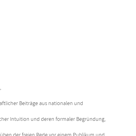
,
ftlicher Beiträge aus nationalen und
her Intuition und deren formaler Begründung,
üben der freien Rede vor einem Publikum und