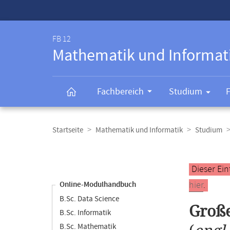
Service-
Navigation
FB 12
Mathematik und Informat
Fachbereich
Studium
Breadcrumb-
Navigation
Startseite
Mathematik und Informatik
Studium
Content-
Navigation
Hauptinhal
Dieser Ein
hier
.
Online-Modulhandbuch
B.Sc. Data Science
Große
B.Sc. Informatik
B.Sc. Mathematik