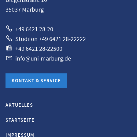
Biegenstraße 10
Universität
35037
Marburg
Marburg
+49 6421 28-20
Studifon +49 6421 28-22222
+49 6421 28-22500
info@uni-marburg.de
KONTAKT & SERVICE
Mobile-
AKTUELLES
Service-
Navigation
STARTSEITE
und
IMPRESSUM