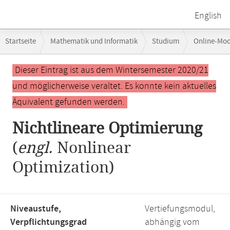
English
Breadcrumb-
Startseite
Mathematik und Informatik
Studium
Online-Mo
Navigation
Hauptinhalt
Dieser Eintrag ist aus dem Wintersemester 2020/21
und möglicherweise veraltet. Es konnte kein aktuelles
Äquivalent gefunden werden.
Nichtlineare Optimierung
(
engl.
Nonlinear
Optimization)
Niveaustufe,
Vertiefungsmodul,
Verpflichtungsgrad
abhängig vom