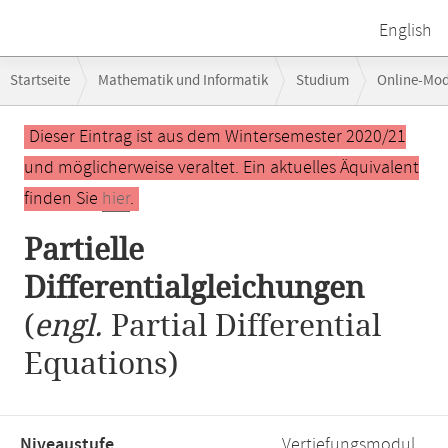
English
Breadcrumb-
Startseite
Mathematik und Informatik
Studium
Online-Mo
Navigation
Hauptinhalt
Dieser Eintrag ist aus dem Wintersemester 2020/21
und möglicherweise veraltet. Ein aktuelles Äquivalent
finden Sie
hier
.
Partielle
Differentialgleichungen
(
engl.
Partial Differential
Equations)
Niveaustufe,
Vertiefungsmodul,