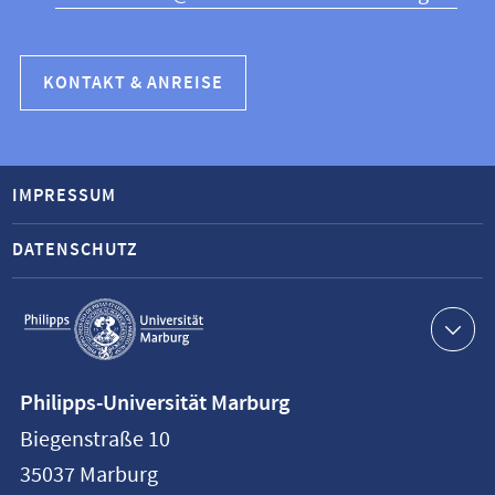
KONTAKT & ANREISE
IMPRESSUM
DATENSCHUTZ
Service-
Navigation
Kontaktinformationen
Philipps-Universität Marburg
Philipps-
Biegenstraße 10
Universität
35037
Marburg
Marburg