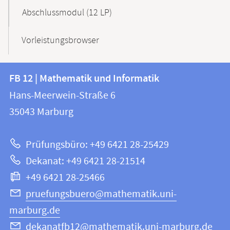
Abschlussmodul (12 LP)
Vorleistungsbrowser
Kontakt
Kontaktinformationen
FB 12 | Mathematik und Informatik
FB
und
Hans-Meerwein-Straße 6
12
Informationen
35043
Marburg
|
zur
Mathematik
Prüfungsbüro: +49 6421 28-25429
und
Website
Dekanat: +49 6421 28-21514
Informatik
+49 6421 28-25466
pruefungsbuero@mathematik.uni-
marburg.de
dekanatfb12@mathematik.uni-marburg.de