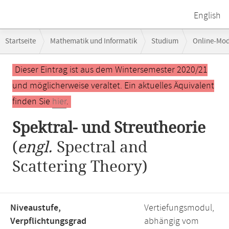
English
Breadcrumb-
Startseite
Mathematik und Informatik
Studium
Online-Mo
Navigation
Hauptinhalt
Dieser Eintrag ist aus dem Wintersemester 2020/21
und möglicherweise veraltet. Ein aktuelles Äquivalent
finden Sie
hier
.
Spektral- und Streutheorie
(
engl.
Spectral and
Scattering Theory)
Niveaustufe,
Vertiefungsmodul,
Verpflichtungsgrad
abhängig vom