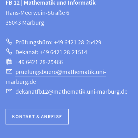
FB 12 | Mathematik und Informatik
FB
und
Hans-Meerwein-Straße 6
12
Informationen
35043
Marburg
|
zur
Mathematik
Prüfungsbüro: +49 6421 28-25429
und
Website
Dekanat: +49 6421 28-21514
Informatik
+49 6421 28-25466
pruefungsbuero@mathematik.uni-
marburg.de
dekanatfb12@mathematik.uni-marburg.de
KONTAKT & ANREISE