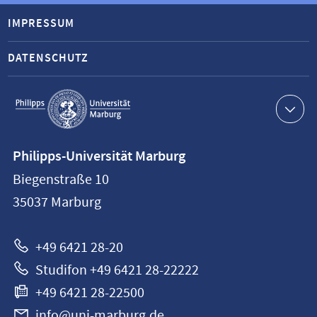
IMPRESSUM
DATENSCHUTZ
Service-
Navigation
Kontaktinformationen
Philipps-Universität Marburg
Philipps-
Biegenstraße 10
Universität
35037
Marburg
Marburg
+49 6421 28-20
Studifon +49 6421 28-22222
+49 6421 28-22500
info@uni-marburg.de