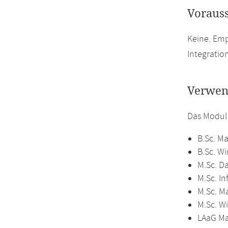
Voraus
Keine. Em
Integratio
Verwen
Das Modul
B.Sc. M
B.Sc. W
M.Sc. D
M.Sc. In
M.Sc. M
M.Sc. W
LAaG M