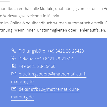
andbuch enthält alle Module, unabhängig vom aktuellen Ver
le Vorlesungsverzeichnis in
Marvin
.
n im Online-Modulhandbuch wurden automatisch erstellt. R
dnung. Wenn Ihnen Unstimmigkeiten oder Fehler auffallen, s
Prüfungsbüro: +49 6421 28-25429
Dekanat: +49 6421 28-21514
+49 6421 28-25466
pruefungsbuero@mathematik.uni-
marburg.de
dekanatfb12@mathematik.uni-
marburg.de