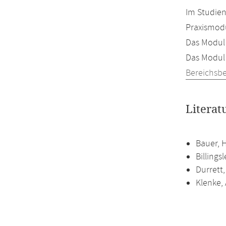
Im Studien
Praxismodu
Das Modul 
Das Modul 
Bereichsb
Literat
Bauer, H
Billings
Durrett
Klenke, 