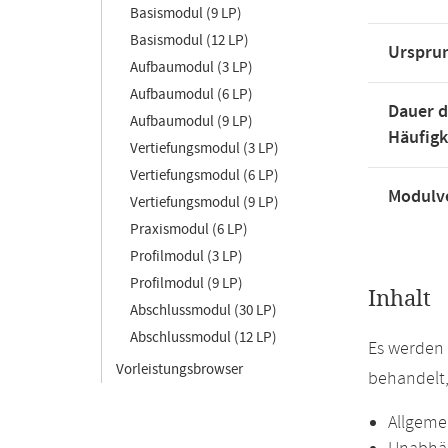
Basismodul (9 LP)
Basismodul (12 LP)
Urspru
Aufbaumodul (3 LP)
Aufbaumodul (6 LP)
Dauer d
Aufbaumodul (9 LP)
Häufigk
Vertiefungsmodul (3 LP)
Vertiefungsmodul (6 LP)
Modulve
Vertiefungsmodul (9 LP)
Praxismodul (6 LP)
Profilmodul (3 LP)
Profilmodul (9 LP)
Inhalt
Abschlussmodul (30 LP)
Abschlussmodul (12 LP)
Es werden 
Vorleistungsbrowser
behandelt
Allgeme