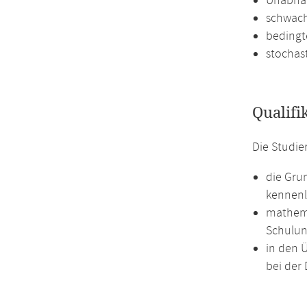
Unabhän
schwach
bedingt
stochas
Qualifi
Die Studie
die Gru
kennenl
mathema
Schulun
in den 
bei der 