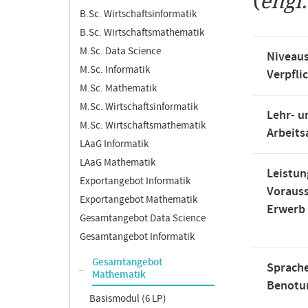
(
engl
B.Sc. Wirtschaftsinformatik
B.Sc. Wirtschaftsmathematik
M.Sc. Data Science
Niveaus
M.Sc. Informatik
Verpfli
M.Sc. Mathematik
M.Sc. Wirtschaftsinformatik
Lehr- u
M.Sc. Wirtschaftsmathematik
Arbeit
LAaG Informatik
LAaG Mathematik
Leistun
Exportangebot Informatik
Voraus
Exportangebot Mathematik
Erwerb
Gesamtangebot Data Science
Gesamtangebot Informatik
Gesamtangebot
Sprache
Mathematik
Benotu
Basismodul (6 LP)