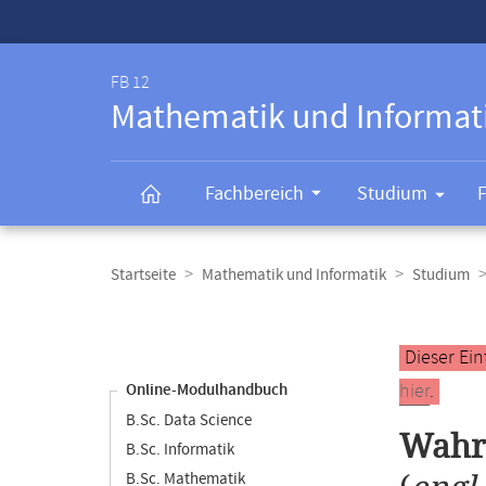
Service-
Navigation
FB 12
Mathematik und Informat
Fachbereich
Studium
Breadcrumb-
Navigation
Startseite
Mathematik und Informatik
Studium
Content-
Navigation
Hauptinhal
Dieser Ein
hier
.
Online-Modulhandbuch
B.Sc. Data Science
Wahrs
B.Sc. Informatik
B.Sc. Mathematik