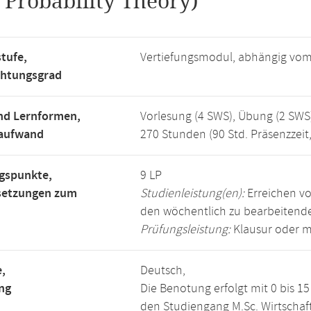
.
Probability Theory)
tufe,
Vertiefungsmodul, abhängig vo
chtungsgrad
nd Lernformen,
Vorlesung (4 SWS), Übung (2 SWS
saufwand
270 Stunden (90 Std. Präsenzzeit
gspunkte,
9 LP
setzungen zum
Studienleistung(en):
Erreichen vo
den wöchentlich zu bearbeiten
Prüfungsleistung:
Klausur oder m
,
Deutsch,
ng
Die Benotung erfolgt mit 0 bis 
den Studiengang M.Sc. Wirtscha