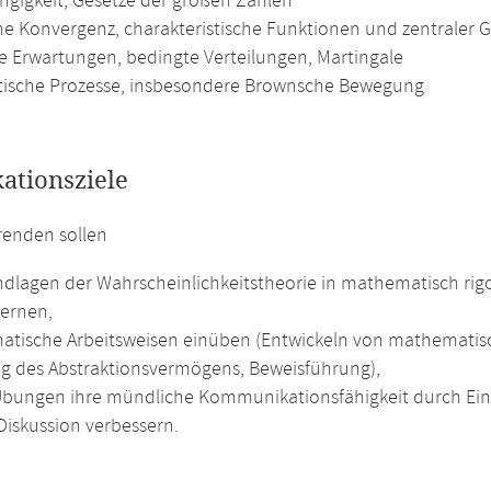
gigkeit, Gesetze der großen Zahlen
e Konvergenz, charakteristische Funktionen und zentraler 
e Erwartungen, bedingte Verteilungen, Martingale
tische Prozesse, insbesondere Brownsche Bewegung
kationsziele
renden sollen
ndlagen der Wahrscheinlichkeitstheorie in mathematisch rigo
ernen,
tische Arbeitsweisen einüben (Entwickeln von mathematisc
g des Abstraktionsvermögens, Beweisführung),
Übungen ihre mündliche Kommunikationsfähigkeit durch Ein
Diskussion verbessern.