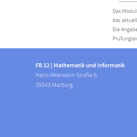
Das Modulh
das aktuel
Die Angabe
Prüfungsor
Kontakt
Kontaktinformationen
und
FB 12 | Mathematik und Informatik
FB
Hans-Meerwein-Straße 6
Informationen
12
35043
Marburg
zur
|
Mathematik
Website
und
Informatik