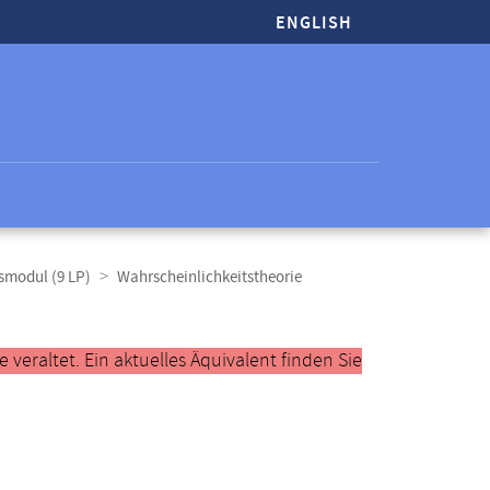
ENGLISH
smodul (9 LP)
Wahrscheinlichkeitstheorie
veraltet. Ein aktuelles Äquivalent finden Sie