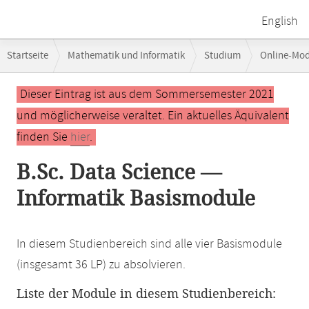
English
Breadcrumb-
Startseite
Mathematik und Informatik
Studium
Online-Mo
Navigation
Hauptinhalt
Dieser Eintrag ist aus dem Sommersemester 2021
und möglicherweise veraltet. Ein aktuelles Äquivalent
finden Sie
hier
.
B.Sc. Data Science —
Informatik Basismodule
In diesem Studienbereich sind alle vier Basismodule
(insgesamt 36 LP) zu absolvieren.
Liste der Module in diesem Studienbereich: