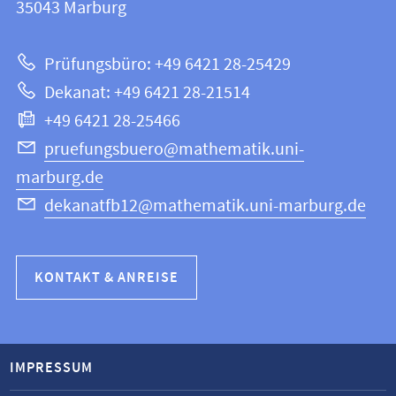
Informationen
35043
Marburg
|
zur
Mathematik
Prüfungsbüro: +49 6421 28-25429
und
Website
Dekanat: +49 6421 28-21514
Informatik
+49 6421 28-25466
pruefungsbuero@mathematik.uni-
marburg.de
dekanatfb12@mathematik.uni-marburg.de
KONTAKT & ANREISE
IMPRESSUM