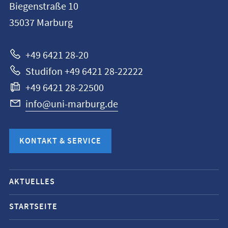
Biegenstraße 10
Universität
35037
Marburg
Marburg
+49 6421 28-20
Studifon +49 6421 28-22222
+49 6421 28-22500
info@uni-marburg.de
KONTAKT & SERVICE
Mobile-
AKTUELLES
Service-
Navigation
STARTSEITE
und