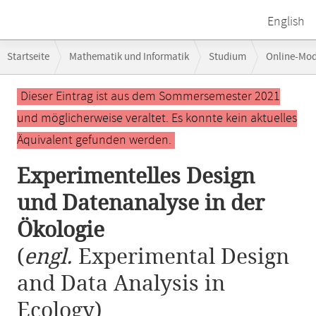
English
Breadcrumb-
Startseite
Mathematik und Informatik
Studium
Online-Mo
Navigation
Experimentelles Design und Datenanalyse in der Ökologie
Hauptinhalt
Dieser Eintrag ist aus dem Sommersemester 2021
und möglicherweise veraltet. Es konnte kein aktuelles
Äquivalent gefunden werden.
Experimentelles Design
und Datenanalyse in der
Ökologie
(
engl.
Experimental Design
and Data Analysis in
Ecology)