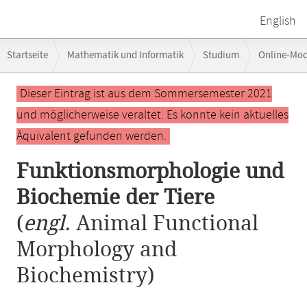
English
Breadcrumb-
Startseite
Mathematik und Informatik
Studium
Online-Mo
Navigation
Hauptinhalt
Dieser Eintrag ist aus dem Sommersemester 2021
und möglicherweise veraltet. Es konnte kein aktuelles
Äquivalent gefunden werden.
Funktionsmorphologie und
Biochemie der Tiere
(
engl.
Animal Functional
Morphology and
Biochemistry)