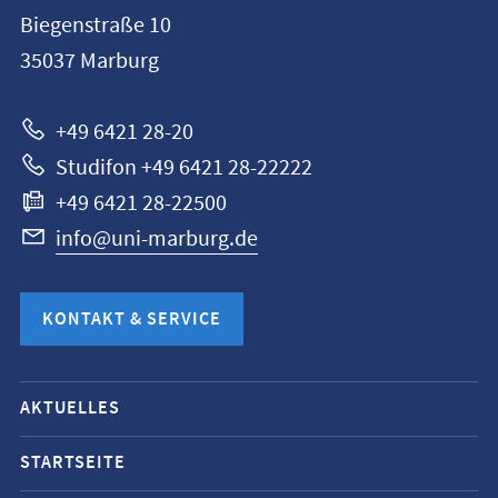
Philipps-
Biegenstraße 10
Universität
35037
Marburg
Marburg
+49 6421 28-20
Studifon +49 6421 28-22222
+49 6421 28-22500
info@uni-marburg.de
KONTAKT & SERVICE
Mobile-
AKTUELLES
Service-
Navigation
STARTSEITE