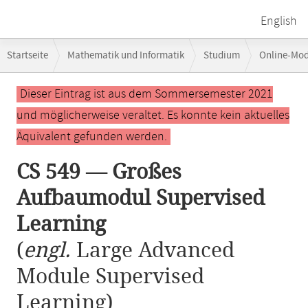
English
Breadcrumb-
Startseite
Mathematik und Informatik
Studium
Online-Mo
Navigation
CS 549 — Großes Aufbaumodul Supervised Learning
Hauptinhalt
Dieser Eintrag ist aus dem Sommersemester 2021
und möglicherweise veraltet. Es konnte kein aktuelles
Äquivalent gefunden werden.
CS 549 — Großes
Aufbaumodul Supervised
Learning
(
engl.
Large Advanced
Module Supervised
Learning)