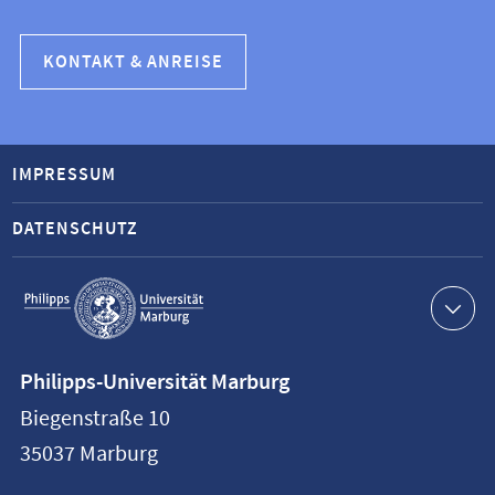
KONTAKT & ANREISE
IMPRESSUM
DATENSCHUTZ
Service-
Navigation
Kontaktinformationen
Philipps-Universität Marburg
Philipps-
Biegenstraße 10
Universität
35037
Marburg
Marburg