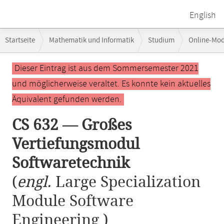
English
Breadcrumb-
Startseite
Mathematik und Informatik
Studium
Online-Mo
Navigation
CS 632 — Großes Vertiefungsmodul Softwaretechnik
Hauptinhalt
Dieser Eintrag ist aus dem Sommersemester 2021
und möglicherweise veraltet. Es konnte kein aktuelles
Äquivalent gefunden werden.
CS 632 — Großes
Vertiefungsmodul
Softwaretechnik
(
engl.
Large Specialization
Module Software
Engineering )