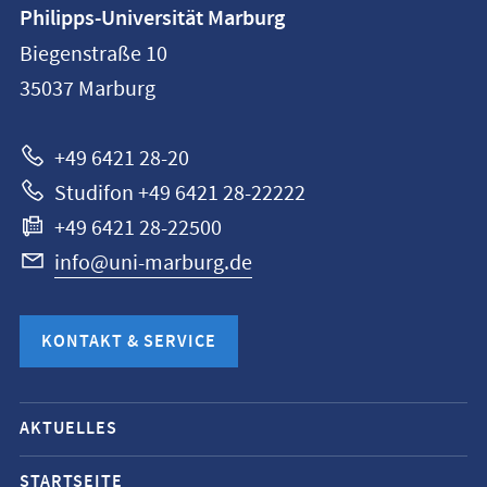
Kontaktinformationen
Philipps-Universität Marburg
Philipps-
Biegenstraße 10
Universität
35037
Marburg
Marburg
+49 6421 28-20
Studifon +49 6421 28-22222
+49 6421 28-22500
info@uni-marburg.de
KONTAKT & SERVICE
Mobile-
AKTUELLES
Service-
Navigation
STARTSEITE