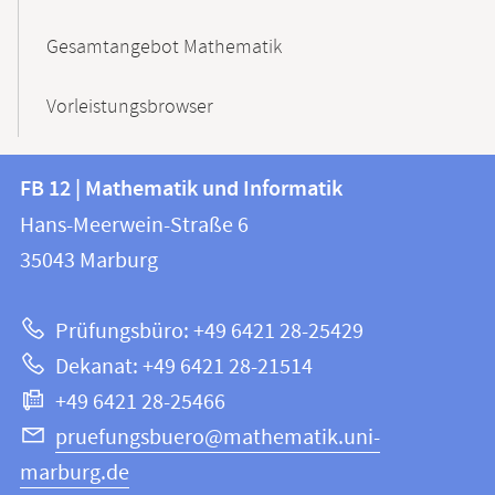
Gesamtangebot Mathematik
Vorleistungsbrowser
Kontakt
Kontaktinformationen
FB 12 | Mathematik und Informatik
FB
und
Hans-Meerwein-Straße 6
12
Informationen
35043
Marburg
|
zur
Mathematik
Prüfungsbüro: +49 6421 28-25429
und
Website
Dekanat: +49 6421 28-21514
Informatik
+49 6421 28-25466
pruefungsbuero@mathematik.uni-
marburg.de