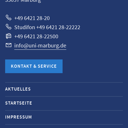
35037
Marburg
Marburg
+49 6421 28-20
Studifon +49 6421 28-22222
+49 6421 28-22500
info@uni-marburg.de
KONTAKT & SERVICE
Mobile-
AKTUELLES
Service-
Navigation
STARTSEITE
und
IMPRESSUM
Social