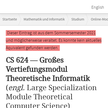
English
Breadcrumb-
Startseite
Mathematik und Informatik
Studium
Online-Mo
Navigation
CS 624 — Großes Vertiefungsmodul Theoretische Informatik
Hauptinhalt
Dieser Eintrag ist aus dem Sommersemester 2021
und möglicherweise veraltet. Es konnte kein aktuelles
Äquivalent gefunden werden.
CS 624 — Großes
Vertiefungsmodul
Theoretische Informatik
(
engl.
Large Specialization
Module Theoretical
Computer Science)