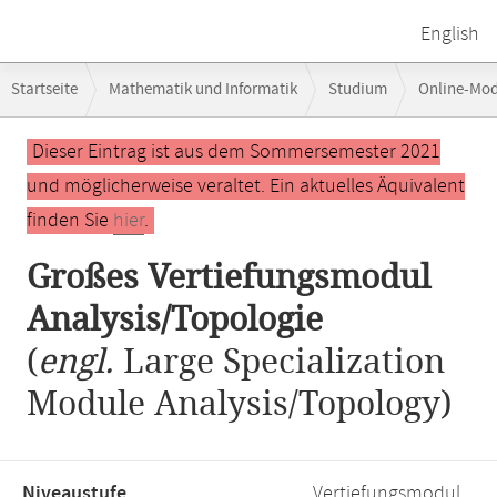
English
Breadcrumb-
Startseite
Mathematik und Informatik
Studium
Online-Mo
Navigation
Großes Vertiefungsmodul Analysis/Topologie
Hauptinhalt
Dieser Eintrag ist aus dem Sommersemester 2021
und möglicherweise veraltet. Ein aktuelles Äquivalent
finden Sie
hier
.
Großes Vertiefungsmodul
Analysis/Topologie
(
engl.
Large Specialization
Module Analysis/Topology)
Niveaustufe,
Vertiefungsmodul,