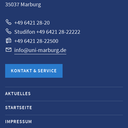
35037
Marburg
Marburg
+49 6421 28-20
Studifon +49 6421 28-22222
+49 6421 28-22500
info@uni-marburg.de
KONTAKT & SERVICE
Mobile-
AKTUELLES
Service-
Navigation
STARTSEITE
und
IMPRESSUM
Social