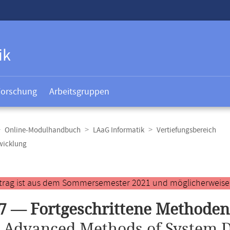
ik
Forschung
Arbeitsgruppen
Online-Modulhandbuch
LAaG Informatik
Vertiefungsbereich
wicklung
t
ntrag ist aus dem Sommersemester 2021 und möglicherweise ve
7 — Fortgeschrittene Methode
.
Advanced Methods of System 