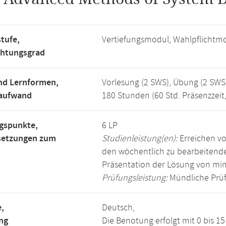
tufe,
Vertiefungsmodul, Wahlpflichtm
chtungsgrad
nd Lernformen,
Vorlesung (2 SWS), Übung (2 SWS
saufwand
180 Stunden (60 Std. Präsenzzeit
gspunkte,
6 LP
setzungen zum
Studienleistung(en):
Erreichen vo
den wöchentlich zu bearbeiten
Präsentation der Lösung von mi
Prüfungsleistung:
Mündliche Prüf
,
Deutsch,
ng
Die Benotung erfolgt mit 0 bis 