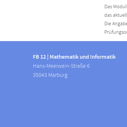
Das Modulh
das aktuel
Die Angabe
Prüfungsor
Kontakt
Kontaktinformationen
und
FB 12 | Mathematik und Informatik
FB
Hans-Meerwein-Straße 6
Informationen
12
35043
Marburg
zur
|
Mathematik
Website
und
Informatik