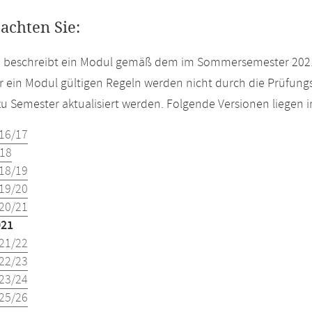
eachten Sie:
te beschreibt ein Modul gemäß dem im Sommersemester 2021
r ein Modul gültigen Regeln werden nicht durch die Prüfun
u Semester aktualisiert werden. Folgende Versionen liegen
16/17
18
18/19
19/20
20/21
021
21/22
22/23
23/24
25/26