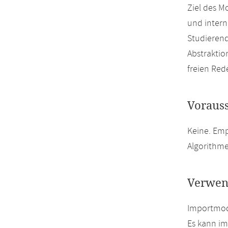
Ziel des M
und intern
Studierend
Abstrakti
freien Red
Voraus
Keine. Em
Algorithme
Verwen
Importmodu
Es kann i