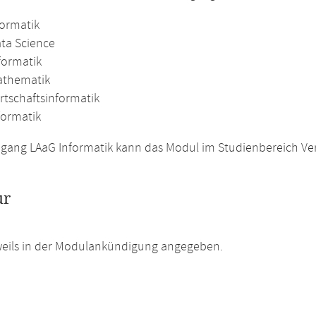
formatik
ata Science
formatik
athematik
rtschaftsinformatik
formatik
gang LAaG Informatik kann das Modul im Studienbereich Ver
ur
weils in der Modulankündigung angegeben.