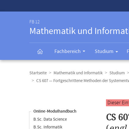
Service-
Navigation
FB 12
Mathematik und Informat
Fachbereich
Studium
Breadcrumb-
Navigation
Startseite
Mathematik und Informatik
Studium
CS 607 — Fortgeschrittene Methoden der Systement
Content-
Navigation
Hauptinhal
Dieser Ei
Online-Modulhandbuch
CS 60
B.Sc. Data Science
(
engl
B.Sc. Informatik