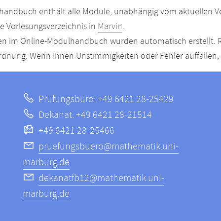
andbuch enthält alle Module, unabhängig vom aktuellen Ver
le Vorlesungsverzeichnis in
Marvin
.
n im Online-Modulhandbuch wurden automatisch erstellt. R
dnung. Wenn Ihnen Unstimmigkeiten oder Fehler auffallen, s
Prüfungsbüro: +49 6421 28-25429
Dekanat: +49 6421 28-21514
+49 6421 28-25466
pruefungsbuero@mathematik.uni-
marburg.de
dekanatfb12@mathematik.uni-
marburg.de