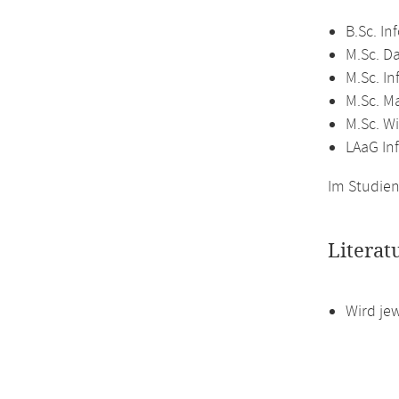
B.Sc. In
M.Sc. D
M.Sc. In
M.Sc. M
M.Sc. Wi
LAaG In
Im Studien
Literat
Wird je