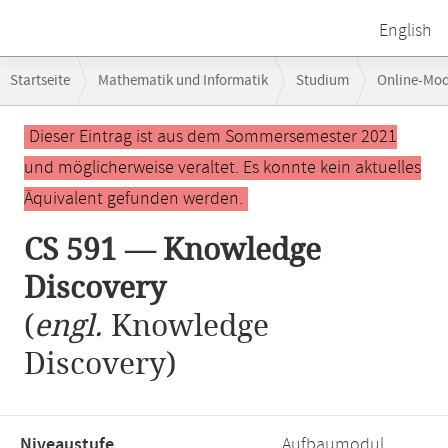
English
Breadcrumb-
Startseite
Mathematik und Informatik
Studium
Online-Mo
Navigation
Hauptinhalt
Dieser Eintrag ist aus dem Sommersemester 2021
und möglicherweise veraltet. Es konnte kein aktuelles
Äquivalent gefunden werden.
CS 591 — Knowledge
Discovery
(
engl.
Knowledge
Discovery)
Niveaustufe,
Aufbaumodul,