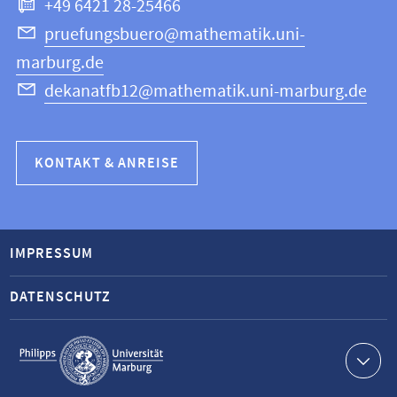
+49 6421 28-25466
pruefungsbuero@mathematik.uni-
marburg.de
dekanatfb12@mathematik.uni-marburg.de
KONTAKT & ANREISE
IMPRESSUM
DATENSCHUTZ
Service-
Navigation