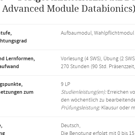
.
Advanced Module Databionics
tufe,
Aufbaumodul, Wahlpflichtmodul
chtungsgrad
nd Lernformen,
Vorlesung (4 SWS), Übung (2 SWS
saufwand
270 Stunden (90 Std. Präsenzzeit
gspunkte,
9 LP
setzungen zum
Studienleistung(en):
Erreichen vo
den wöchentlich zu bearbeiten
Prüfungsleistung:
Klausur oder m
,
Deutsch,
ng
Die Benotung erfolgt mit 0 bis 