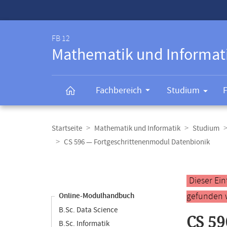
Service-
Navigation
FB 12
Mathematik und Informat
Fachbereich
Studium
Breadcrumb-
Navigation
Startseite
Mathematik und Informatik
Studium
CS 596 — Fortgeschrittenenmodul Datenbionik
Content-
Navigation
Hauptinhal
Dieser Ei
gefunden 
Online-Modulhandbuch
B.Sc. Data Science
CS 59
B.Sc. Informatik