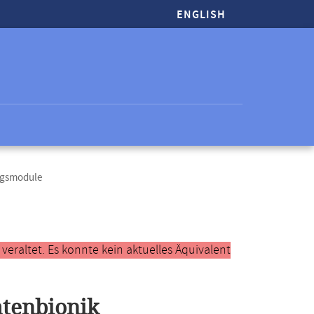
ENGLISH
ungsmodule
raltet. Es konnte kein aktuelles Äquivalent
atenbionik