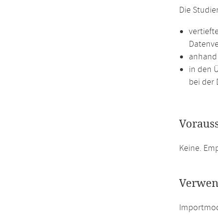
Die Studie
vertief
Datenve
anhand 
in den 
bei der 
Voraus
Keine. Em
Verwen
Importmodu