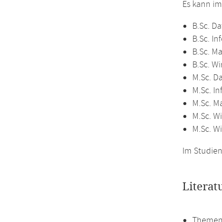
Es kann i
B.Sc. Da
B.Sc. In
B.Sc. M
B.Sc. Wi
M.Sc. D
M.Sc. In
M.Sc. M
M.Sc. Wi
M.Sc. W
Im Studien
Literat
Themen