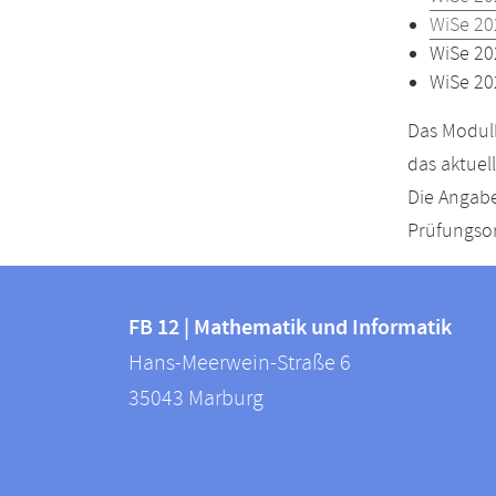
WiSe 20
WiSe 20
WiSe 20
Das Modulh
das aktuel
Die Angabe
Prüfungsor
Kontakt
Kontaktinformationen
und
FB 12 | Mathematik und Informatik
FB
Hans-Meerwein-Straße 6
Informationen
12
35043
Marburg
zur
|
Mathematik
Website
und