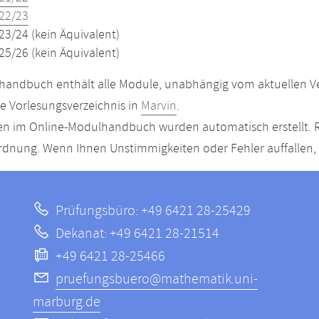
22/23
23/24 (kein Äquivalent)
25/26 (kein Äquivalent)
andbuch enthält alle Module, unabhängig vom aktuellen Ver
le Vorlesungsverzeichnis in
Marvin
.
n im Online-Modulhandbuch wurden automatisch erstellt. R
dnung. Wenn Ihnen Unstimmigkeiten oder Fehler auffallen, s
Prüfungsbüro: +49 6421 28-25429
Dekanat: +49 6421 28-21514
+49 6421 28-25466
pruefungsbuero@mathematik.uni-
marburg.de