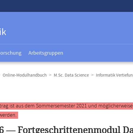
ik
Forschung
Arbeitsgruppen
Online-Modulhandbuch
M.Sc. Data Science
Informatik Vertief
t
ntrag ist aus dem Sommersemester 2021 und möglicherweise ve
werden.
6 — Fortgeschrittenenmodul D