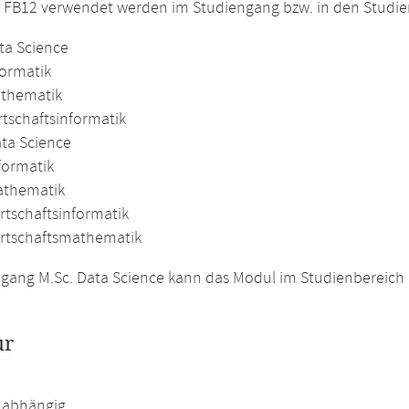
m FB12 verwendet werden im Studiengang bzw. in den Studi
ta Science
formatik
athematik
rtschaftsinformatik
ata Science
formatik
athematik
rtschaftsinformatik
irtschaftsmathematik
gang M.Sc. Data Science kann das Modul im Studienbereich 
ur
abhängig