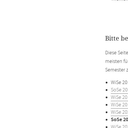
Bitte b
Diese Sei
meisten fü
Semester z
WiSe 20
SoSe 20
WiSe 20
WiSe 20
WiSe 20
SoSe 2
WiSe 20