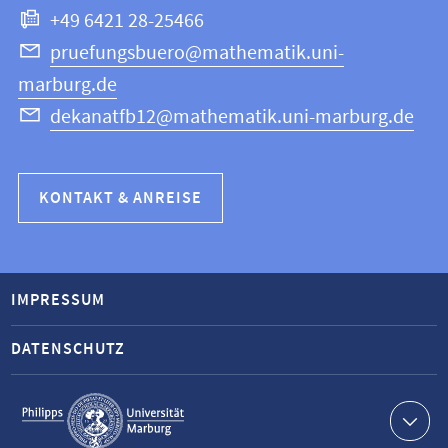
+49 6421 28-25466
pruefungsbuero@mathematik.uni-
marburg.de
dekanatfb12@mathematik.uni-marburg.de
KONTAKT & ANREISE
IMPRESSUM
DATENSCHUTZ
Service-
Navigation