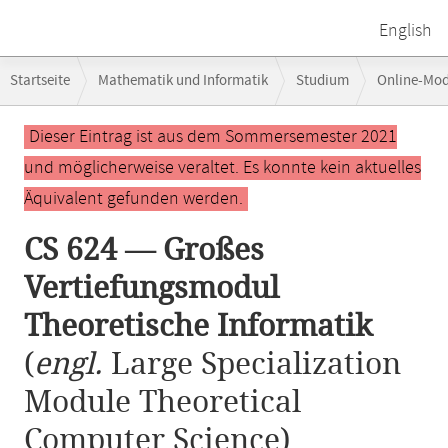
English
Breadcrumb-
Startseite
Mathematik und Informatik
Studium
Online-Mo
Navigation
CS 624 — Großes Vertiefungsmodul Theoretische Informatik
Hauptinhalt
Dieser Eintrag ist aus dem Sommersemester 2021
und möglicherweise veraltet. Es konnte kein aktuelles
Äquivalent gefunden werden.
CS 624 — Großes
Vertiefungsmodul
Theoretische Informatik
(
engl.
Large Specialization
Module Theoretical
Computer Science)