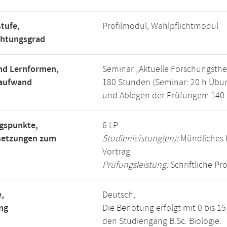
tufe,
Profilmodul, Wahlpflichtmodul
chtungsgrad
nd Lernformen,
Seminar „Aktuelle Forschungsthe
saufwand
180 Stunden (Seminar: 20 h Übun
und Ablegen der Prüfungen: 140 
gspunkte,
6 LP
setzungen zum
Studienleistung(en):
Mündliches 
Vortrag
Prüfungsleistung:
Schriftliche Pro
,
Deutsch,
ng
Die Benotung erfolgt mit 0 bis 
den Studiengang B.Sc. Biologie.