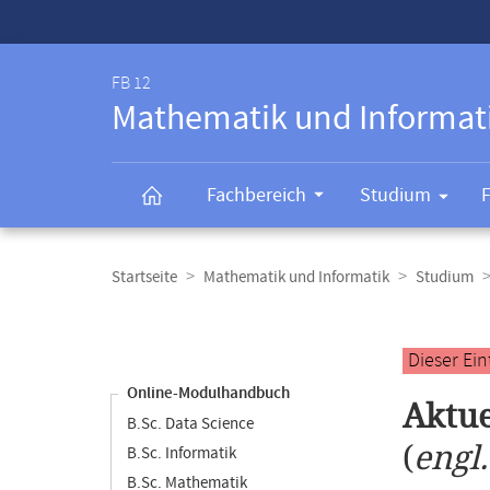
Service-
Navigation
FB 12
Mathematik und Informat
Fachbereich
Studium
Breadcrumb-
Navigation
Startseite
Mathematik und Informatik
Studium
Content-
Navigation
Hauptinhal
Dieser Ei
Online-Modulhandbuch
Aktue
B.Sc. Data Science
(
engl
B.Sc. Informatik
B.Sc. Mathematik