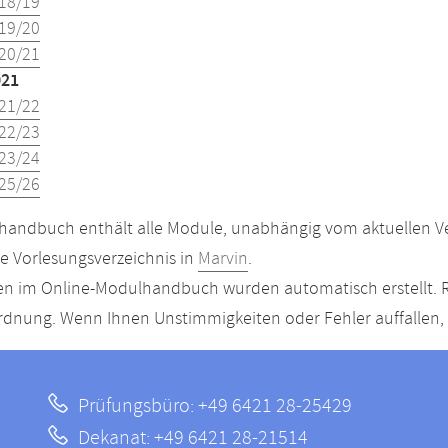
18/19
19/20
20/21
021
21/22
22/23
23/24
25/26
andbuch enthält alle Module, unabhängig vom aktuellen Ver
le Vorlesungsverzeichnis in
Marvin
.
n im Online-Modulhandbuch wurden automatisch erstellt. R
dnung. Wenn Ihnen Unstimmigkeiten oder Fehler auffallen, s
Prüfungsbüro: +49 6421 28-25429
Dekanat: +49 6421 28-21514