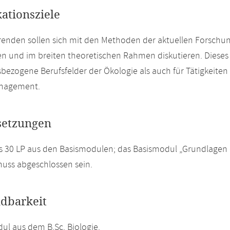
kationsziele
renden sollen sich mit den Methoden der aktuellen Forschun
en und im breiten theoretischen Rahmen diskutieren. Dieses 
bezogene Berufsfelder der Ökologie als auch für Tätigkeiten
nagement.
setzungen
 30 LP aus den Basismodulen; das Basismodul „Grundlagen d
muss abgeschlossen sein.
dbarkeit
l aus dem B.Sc. Biologie.