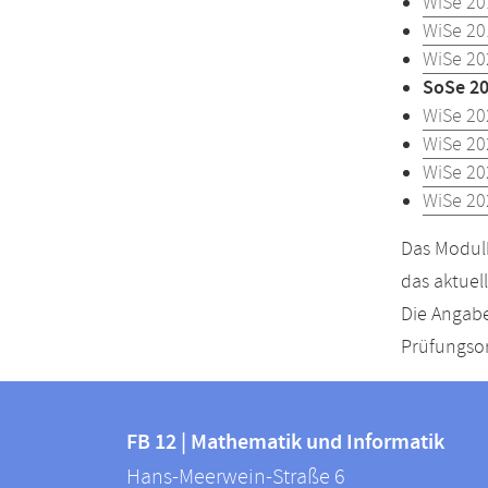
WiSe 20
WiSe 20
WiSe 20
SoSe 2
WiSe 20
WiSe 20
WiSe 20
WiSe 20
Das Modulh
das aktuel
Die Angabe
Prüfungsor
Kontakt
Kontaktinformationen
und
FB 12 | Mathematik und Informatik
FB
Hans-Meerwein-Straße 6
Informationen