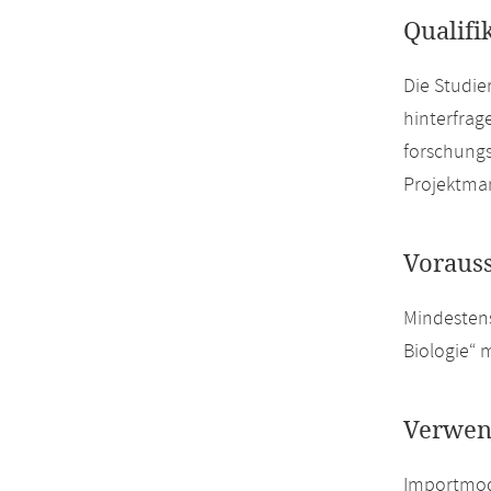
Qualifi
Die Studie
hinterfrag
forschungs
Projektma
Voraus
Mindestens
Biologie“ 
Verwen
Importmodu