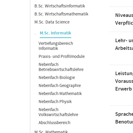
B.Sc. Wirtschaftsinformatik
B.Sc. Wirtschaftsmathematik
Niveaus
M.Sc. Data Science
Verpfli
M.Sc. Informatik
Lehr- u
Vertiefungsbereich
Arbeit
Informatik
Praxis- und Profilmodule
Nebenfach
Betriebswirtschaftslehre
Leistun
Nebenfach Biologie
Voraus
Nebenfach Geographie
Erwerb
Nebenfach Mathematik
Nebenfach Physik
Nebenfach
Sprache
Volkswirtschaftslehre
Benotu
Abschlussbereich
M.Sc. Mathematik