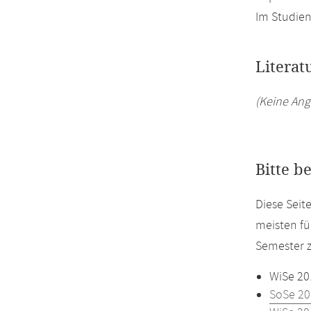
Im Studien
Literat
(Keine Ang
Bitte b
Diese Sei
meisten fü
Semester z
WiSe 20
SoSe 20