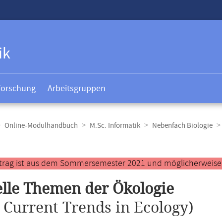
ik
Forschung
Arbeitsgruppen
Online-Modulhandbuch
M.Sc. Informatik
Nebenfach Biologie
t
ntrag ist aus dem Sommersemester 2021 und möglicherweise ve
lle Themen der Ökologie
.
Current Trends in Ecology)