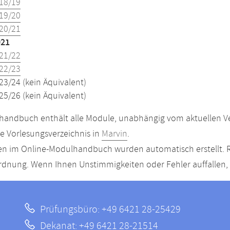
18/19
19/20
20/21
021
21/22
22/23
23/24 (kein Äquivalent)
25/26 (kein Äquivalent)
andbuch enthält alle Module, unabhängig vom aktuellen Ver
le Vorlesungsverzeichnis in
Marvin
.
n im Online-Modulhandbuch wurden automatisch erstellt. R
dnung. Wenn Ihnen Unstimmigkeiten oder Fehler auffallen, s
Prüfungsbüro: +49 6421 28-25429
Dekanat: +49 6421 28-21514