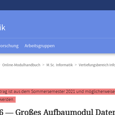
ik
Forschung
Arbeitsgruppen
Online-Modulhandbuch
M.Sc. Informatik
Vertiefungsbereich Inf
t
ntrag ist aus dem Sommersemester 2021 und möglicherweise ve
werden.
76 — Großes Aufbaumodul Date