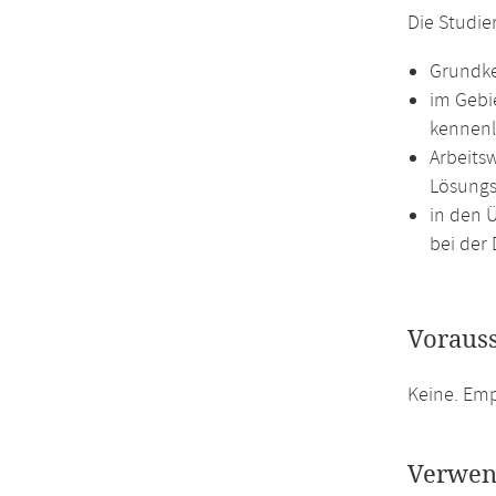
Die Studie
Grundke
im Gebi
kennenl
Arbeits
Lösungs
in den 
bei der 
Voraus
Keine. Em
Verwen