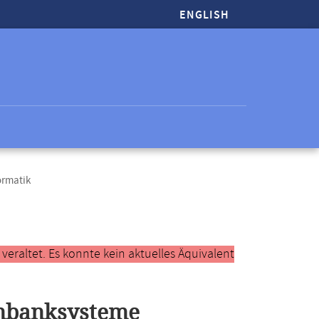
ENGLISH
ormatik
raltet. Es konnte kein aktuelles Äquivalent
nbanksysteme