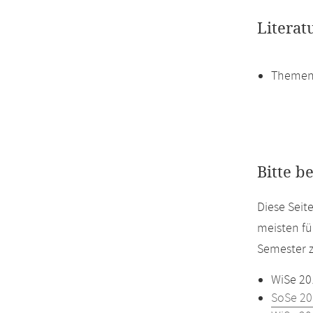
Literat
Themen
Bitte b
Diese Sei
meisten fü
Semester z
WiSe 20
SoSe 20