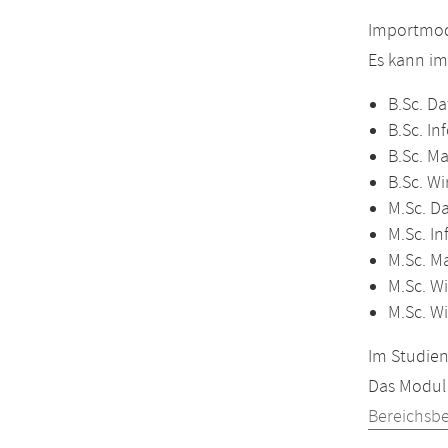
Importmodu
Es kann i
B.Sc. Da
B.Sc. In
B.Sc. M
B.Sc. Wi
M.Sc. D
M.Sc. In
M.Sc. M
M.Sc. Wi
M.Sc. W
Im Studien
Das Modul 
Bereichsb