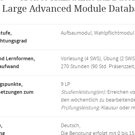
.
Large Advanced Module Datab
tufe,
Aufbaumodul, Wahlpflichtmodul
chtungsgrad
nd Lernformen,
Vorlesung (4 SWS), Übung (2 SWS
saufwand
270 Stunden (90 Std. Präsenzzeit
gspunkte,
9 LP
setzungen zum
Studienleistung(en):
Erreichen vo
den wöchentlich zu bearbeiten
Prüfungsleistung:
Klausur oder m
,
Deutsch,
ng
Die Benotung erfolgt mit 0 bis 