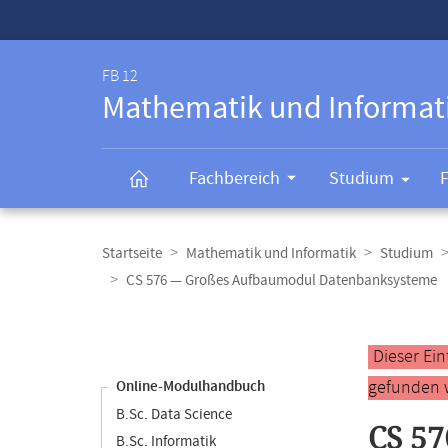
Service-
Navigation
FB 12
Mathematik und Informat
Fachbereich
Studium
Breadcrumb-
Navigation
Startseite
Mathematik und Informatik
Studium
CS 576 — Großes Aufbaumodul Datenbanksysteme
Content-
Navigation
Hauptinhal
Dieser Ei
gefunden 
Online-Modulhandbuch
B.Sc. Data Science
CS 5
B.Sc. Informatik