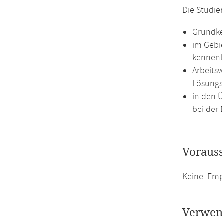
Die Studie
Grundke
im Gebi
kennenl
Arbeits
Lösungs
in den 
bei der 
Voraus
Keine. Em
Verwen