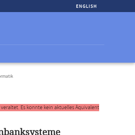
ENGLISH
ormatik
raltet. Es konnte kein aktuelles Äquivalent
enbanksysteme