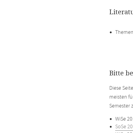
Literat
Themen
Bitte b
Diese Sei
meisten fü
Semester z
WiSe 20
SoSe 20