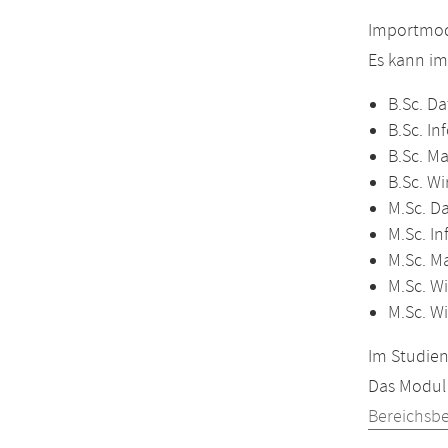
Importmodu
Es kann i
B.Sc. Da
B.Sc. In
B.Sc. M
B.Sc. Wi
M.Sc. D
M.Sc. In
M.Sc. M
M.Sc. Wi
M.Sc. W
Im Studien
Das Modul 
Bereichsb