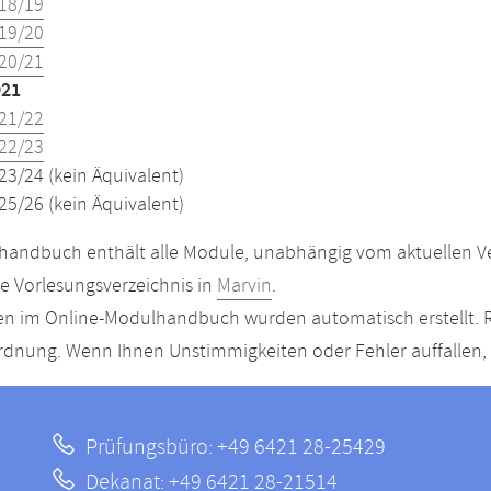
18/19
19/20
20/21
021
21/22
22/23
23/24 (kein Äquivalent)
25/26 (kein Äquivalent)
andbuch enthält alle Module, unabhängig vom aktuellen Ver
le Vorlesungsverzeichnis in
Marvin
.
n im Online-Modulhandbuch wurden automatisch erstellt. R
dnung. Wenn Ihnen Unstimmigkeiten oder Fehler auffallen, s
Prüfungsbüro: +49 6421 28-25429
Dekanat: +49 6421 28-21514