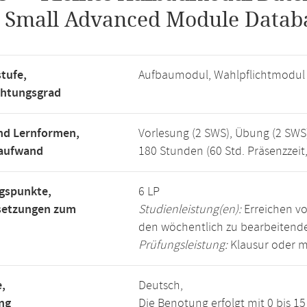
.
Small Advanced Module Datab
tufe,
Aufbaumodul, Wahlpflichtmodul
chtungsgrad
nd Lernformen,
Vorlesung (2 SWS), Übung (2 SWS
saufwand
180 Stunden (60 Std. Präsenzzeit
gspunkte,
6 LP
setzungen zum
Studienleistung(en):
Erreichen vo
den wöchentlich zu bearbeiten
Prüfungsleistung:
Klausur oder m
,
Deutsch,
ng
Die Benotung erfolgt mit 0 bis 