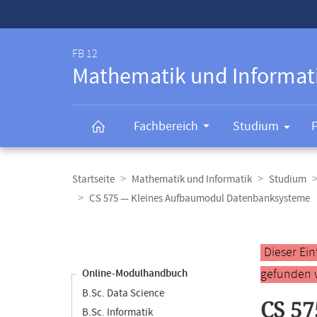
Service-
Navigation
FB 12
Mathematik und Informat
Fachbereich
Studium
Breadcrumb-
Navigation
Startseite
Mathematik und Informatik
Studium
CS 575 — Kleines Aufbaumodul Datenbanksysteme
Content-
Navigation
Hauptinhal
Dieser Ei
gefunden 
Online-Modulhandbuch
B.Sc. Data Science
CS 5
B.Sc. Informatik