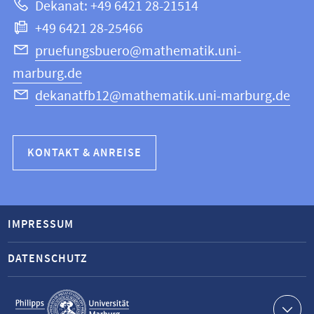
Dekanat: +49 6421 28-21514
Informatik
+49 6421 28-25466
pruefungsbuero@mathematik.uni-
marburg.de
dekanatfb12@mathematik.uni-marburg.de
KONTAKT & ANREISE
IMPRESSUM
DATENSCHUTZ
Service-
Navigation