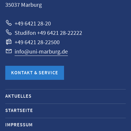
35037
Marburg
Marburg
+49 6421 28-20
Studifon +49 6421 28-22222
+49 6421 28-22500
info@uni-marburg.de
KONTAKT & SERVICE
Mobile-
AKTUELLES
Service-
Navigation
STARTSEITE
und
IMPRESSUM
Social