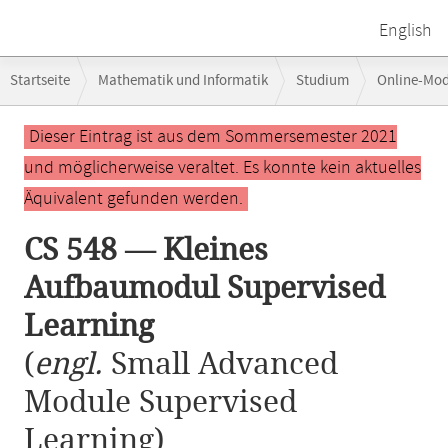
English
Breadcrumb-
Startseite
Mathematik und Informatik
Studium
Online-Mo
Navigation
CS 548 — Kleines Aufbaumodul Supervised Learning
Hauptinhalt
Dieser Eintrag ist aus dem Sommersemester 2021
und möglicherweise veraltet. Es konnte kein aktuelles
Äquivalent gefunden werden.
CS 548 — Kleines
Aufbaumodul Supervised
Learning
(
engl.
Small Advanced
Module Supervised
Learning)