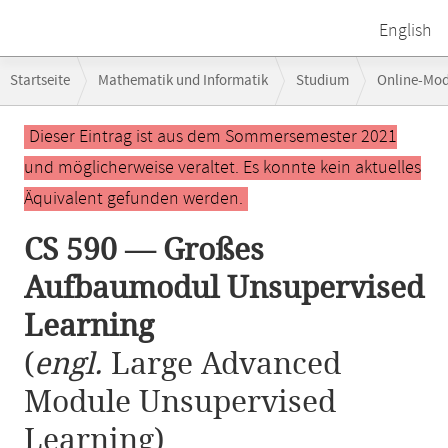
English
Breadcrumb-
Startseite
Mathematik und Informatik
Studium
Online-Mo
Navigation
CS 590 — Großes Aufbaumodul Unsupervised Learning
Hauptinhalt
Dieser Eintrag ist aus dem Sommersemester 2021
und möglicherweise veraltet. Es konnte kein aktuelles
Äquivalent gefunden werden.
CS 590 — Großes
Aufbaumodul Unsupervised
Learning
(
engl.
Large Advanced
Module Unsupervised
Learning)