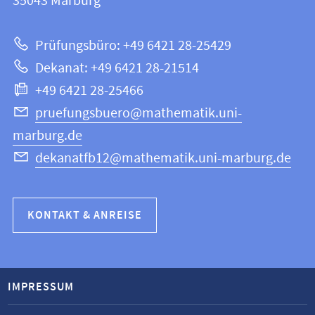
Informationen
35043
Marburg
|
zur
Mathematik
Prüfungsbüro: +49 6421 28-25429
und
Website
Dekanat: +49 6421 28-21514
Informatik
+49 6421 28-25466
pruefungsbuero@mathematik.uni-
marburg.de
dekanatfb12@mathematik.uni-marburg.de
KONTAKT & ANREISE
IMPRESSUM