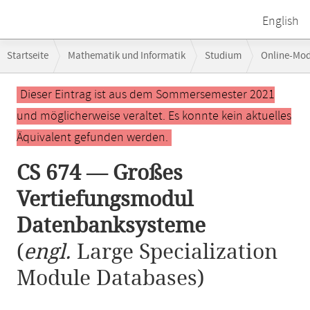
English
Breadcrumb-
Startseite
Mathematik und Informatik
Studium
Online-Mo
Navigation
CS 674 — Großes Vertiefungsmodul Datenbanksysteme
Hauptinhalt
Dieser Eintrag ist aus dem Sommersemester 2021
und möglicherweise veraltet. Es konnte kein aktuelles
Äquivalent gefunden werden.
CS 674 — Großes
Vertiefungsmodul
Datenbanksysteme
(
engl.
Large Specialization
Module Databases)