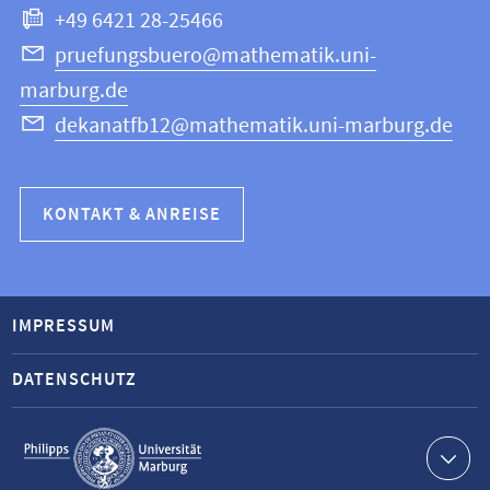
+49 6421 28-25466
pruefungsbuero@mathematik.uni-
marburg.de
dekanatfb12@mathematik.uni-marburg.de
KONTAKT & ANREISE
IMPRESSUM
DATENSCHUTZ
Service-
Navigation