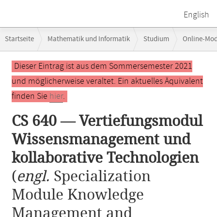
English
Breadcrumb-
Startseite
Mathematik und Informatik
Studium
Online-Mo
Navigation
CS 640 — Vertiefungsmodul Wissensmanagement und kollaborative Te
Hauptinhalt
Dieser Eintrag ist aus dem Sommersemester 2021
und möglicherweise veraltet. Ein aktuelles Äquivalent
finden Sie
hier
.
CS 640 — Vertiefungsmodul
Wissensmanagement und
kollaborative Technologien
(
engl.
Specialization
Module Knowledge
Management and