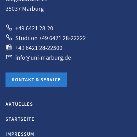
Universität
35037
Marburg
Marburg
+49 6421 28-20
Studifon +49 6421 28-22222
+49 6421 28-22500
info@uni-marburg.de
KONTAKT & SERVICE
Mobile-
AKTUELLES
Service-
Navigation
STARTSEITE
und
IMPRESSUM