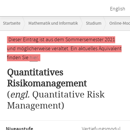
English
Breadcrumb-
Startseite
Mathematik und Informatik
Studium
Online-Mo
Navigation
Quantitatives Risikomanagement
Hauptinhalt
Dieser Eintrag ist aus dem Sommersemester 2021
und möglicherweise veraltet. Ein aktuelles Äquivalent
finden Sie
hier
.
Quantitatives
Risikomanagement
(
engl.
Quantitative Risk
Management)
Niveaustufe,
Vertiefungsmodul,