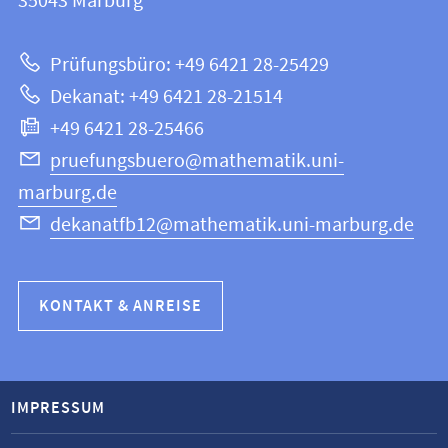
Informationen
35043
Marburg
|
zur
Mathematik
Prüfungsbüro: +49 6421 28-25429
und
Website
Dekanat: +49 6421 28-21514
Informatik
+49 6421 28-25466
pruefungsbuero@mathematik.uni-
marburg.de
dekanatfb12@mathematik.uni-marburg.de
KONTAKT & ANREISE
IMPRESSUM