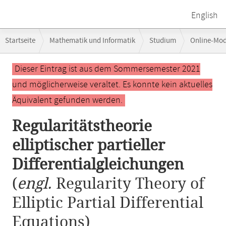
English
Breadcrumb-
Startseite
Mathematik und Informatik
Studium
Online-Mo
Navigation
Regularitätstheorie elliptischer partieller Differentialgleichungen
Hauptinhalt
Dieser Eintrag ist aus dem Sommersemester 2021
und möglicherweise veraltet. Es konnte kein aktuelles
Äquivalent gefunden werden.
Regularitätstheorie
elliptischer partieller
Differentialgleichungen
(
engl.
Regularity Theory of
Elliptic Partial Differential
Equations)