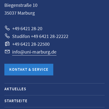
Philipps-
Biegenstraße 10
Universität
35037
Marburg
Marburg
+49 6421 28-20
Studifon +49 6421 28-22222
+49 6421 28-22500
info@uni-marburg.de
KONTAKT & SERVICE
Mobile-
AKTUELLES
Service-
Navigation
STARTSEITE
und