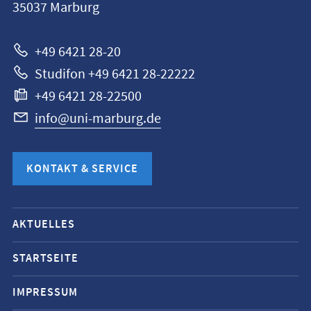
35037
Marburg
Marburg
+49 6421 28-20
Studifon +49 6421 28-22222
+49 6421 28-22500
info@uni-marburg.de
KONTAKT & SERVICE
Mobile-
AKTUELLES
Service-
Navigation
STARTSEITE
und
IMPRESSUM
Social