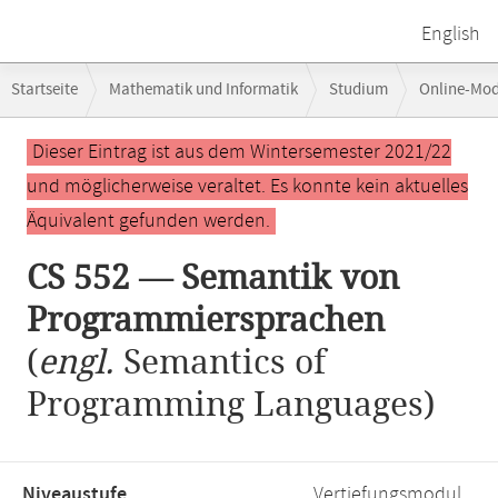
English
Breadcrumb-
Startseite
Mathematik und Informatik
Studium
Online-Mo
Navigation
CS 552 — Semantik von Programmiersprachen
Hauptinhalt
Dieser Eintrag ist aus dem Wintersemester 2021/22
und möglicherweise veraltet. Es konnte kein aktuelles
Äquivalent gefunden werden.
CS 552 — Semantik von
Programmiersprachen
(
engl.
Semantics of
Programming Languages)
Niveaustufe,
Vertiefungsmodul,