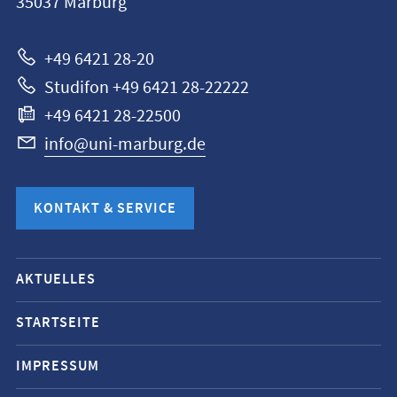
35037
Marburg
Marburg
+49 6421 28-20
Studifon +49 6421 28-22222
+49 6421 28-22500
info@uni-marburg.de
KONTAKT & SERVICE
Mobile-
AKTUELLES
Service-
Navigation
STARTSEITE
und
IMPRESSUM
Social