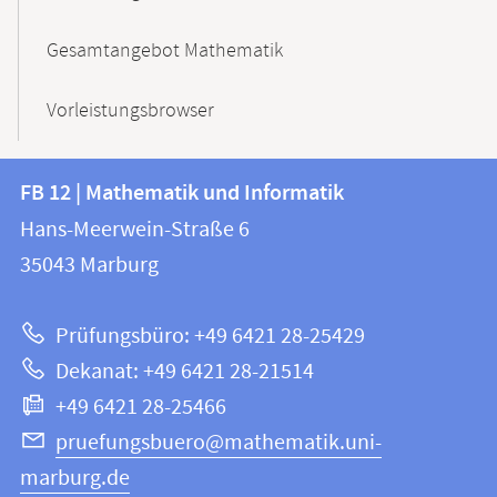
Gesamtangebot Mathematik
Vorleistungsbrowser
Kontakt
Kontaktinformationen
FB 12 | Mathematik und Informatik
FB
und
Hans-Meerwein-Straße 6
12
Informationen
35043
Marburg
|
zur
Mathematik
Prüfungsbüro: +49 6421 28-25429
und
Website
Dekanat: +49 6421 28-21514
Informatik
+49 6421 28-25466
pruefungsbuero@mathematik.uni-
marburg.de