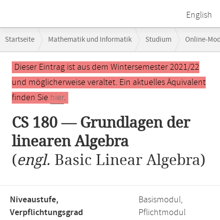
English
Breadcrumb-
Startseite
Mathematik und Informatik
Studium
Online-Mo
Navigation
Hauptinhalt
Dieser Eintrag ist aus dem Wintersemester 2021/22
und möglicherweise veraltet. Ein aktuelles Äquivalent
finden Sie
hier
.
CS 180 — Grundlagen der
linearen Algebra
(
engl.
Basic Linear Algebra)
Niveaustufe,
Basismodul,
Verpflichtungsgrad
Pflichtmodul