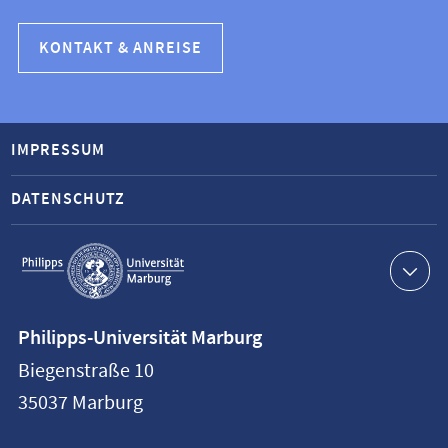
KONTAKT & ANREISE
IMPRESSUM
DATENSCHUTZ
Service-
Navigation
Kontaktinformationen
Philipps-Universität Marburg
Philipps-
Biegenstraße 10
Universität
35037
Marburg
Marburg