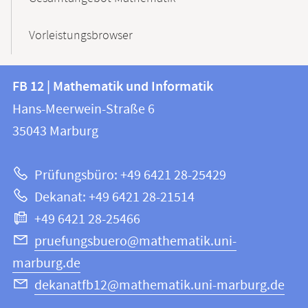
Vorleistungsbrowser
Kontakt
Kontaktinformationen
FB 12 | Mathematik und Informatik
FB
und
Hans-Meerwein-Straße 6
12
Informationen
35043
Marburg
|
zur
Mathematik
Prüfungsbüro: +49 6421 28-25429
und
Website
Dekanat: +49 6421 28-21514
Informatik
+49 6421 28-25466
pruefungsbuero@mathematik.uni-
marburg.de
dekanatfb12@mathematik.uni-marburg.de