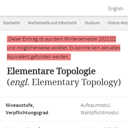
English
Breadcrumb-
Startseite
Mathematik und Informatik
Studium
Online-Mo
Navigation
Hauptinhalt
Dieser Eintrag ist aus dem Wintersemester 2021/22
und möglicherweise veraltet. Es konnte kein aktuelles
Äquivalent gefunden werden.
Elementare Topologie
(
engl.
Elementary Topology)
Niveaustufe,
Aufbaumodul,
Verpflichtungsgrad
Wahlpflichtmodul