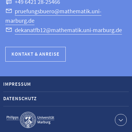
+49 6421 28-25466
pruefungsbuero@mathematik.uni-
marburg.de
dekanatfb12@mathematik.uni-marburg.de
KONTAKT & ANREISE
IMPRESSUM
DATENSCHUTZ
Service-
Navigation