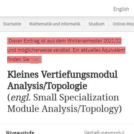
English
Breadcrumb-
Startseite
Mathematik und Informatik
Studium
Online-Mo
Navigation
Kleines Vertiefungsmodul Analysis/Topologie
Hauptinhalt
Dieser Eintrag ist aus dem Wintersemester 2021/22
und möglicherweise veraltet. Ein aktuelles Äquivalent
finden Sie
hier
.
Kleines Vertiefungsmodul
Analysis/Topologie
(
engl.
Small Specialization
Module Analysis/Topology)
Niveaustufe,
Vertiefungsmodul,